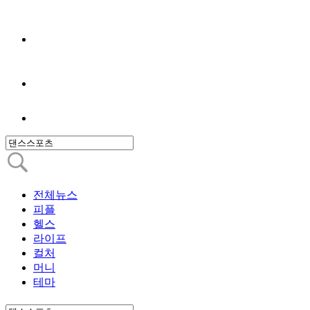
전체뉴스
피플
헬스
라이프
컬처
머니
테마