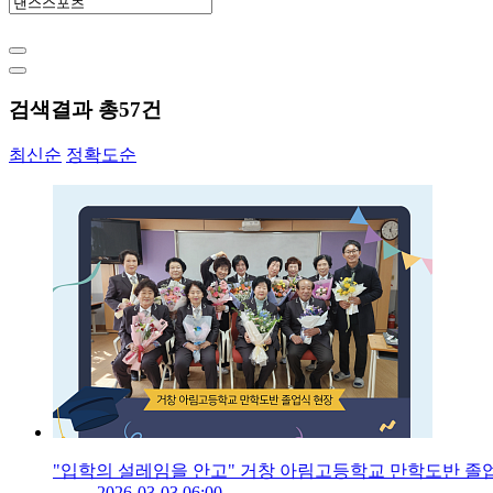
검색결과 총
57
건
최신순
정확도순
"입학의 설레임을 안고" 거창 아림고등학교 만학도반 졸
2026-03-03 06:00