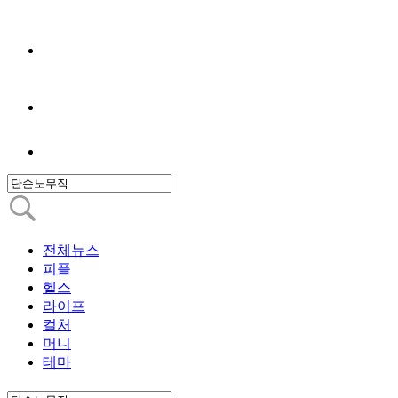
전체뉴스
피플
헬스
라이프
컬처
머니
테마