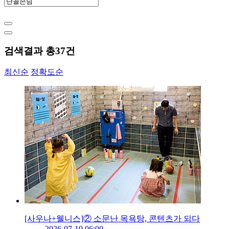
검색결과 총
37
건
최신순
정확도순
[사우나+웰니스]② 소문난 목욕탕, 콘텐츠가 되다
2026-07-10 06:00