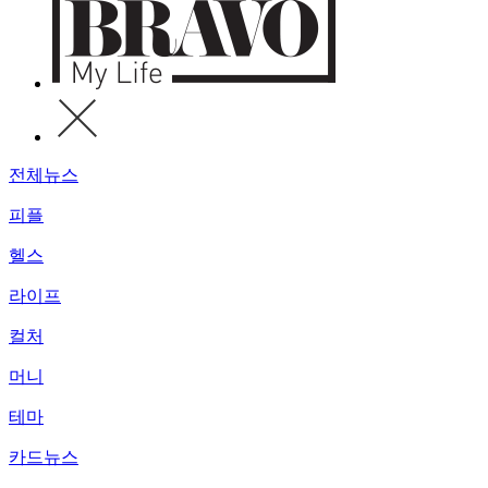
전체뉴스
피플
헬스
라이프
컬처
머니
테마
카드뉴스