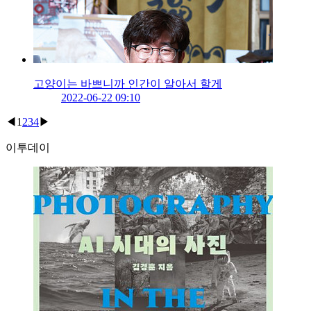
고양이는 바쁘니까 인간이 알아서 할게
2022-06-22 09:10
◀
1
2
3
4
▶
이투데이