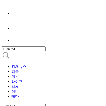
전체뉴스
피플
헬스
라이프
컬처
머니
테마