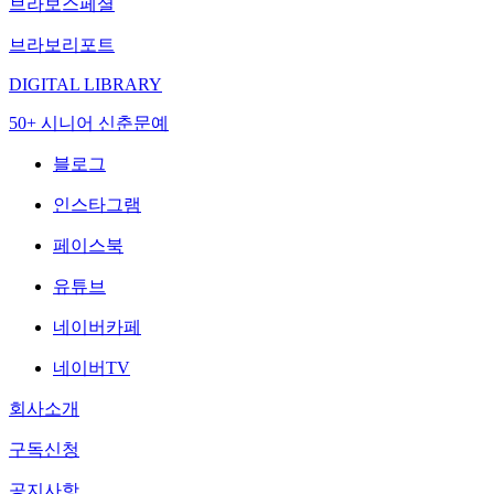
브라보스페셜
브라보리포트
DIGITAL LIBRARY
50+ 시니어 신춘문예
블로그
인스타그램
페이스북
유튜브
네이버카페
네이버TV
회사소개
구독신청
공지사항