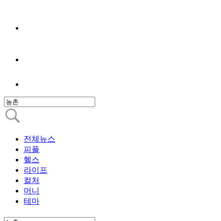
전체뉴스
피플
헬스
라이프
컬처
머니
테마