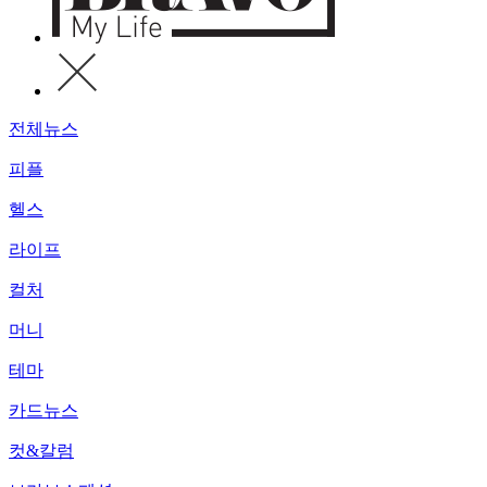
전체뉴스
피플
헬스
라이프
컬처
머니
테마
카드뉴스
컷&칼럼