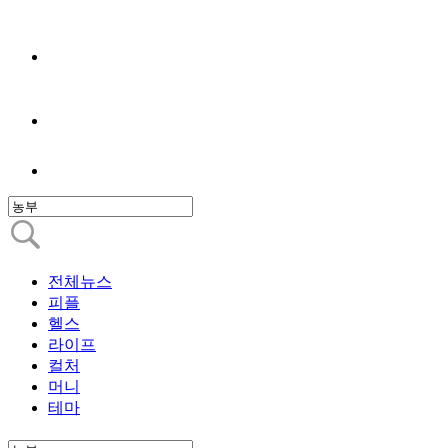
전체뉴스
피플
헬스
라이프
컬처
머니
테마