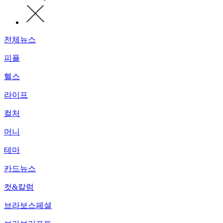
전체뉴스
피플
헬스
라이프
컬처
머니
테마
카드뉴스
컷&칼럼
브라보스페셜