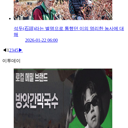
석두(石頭)라는 별명으로 통했던 이의 영리한 농사에 대
해
2026-01-22 06:00
◀
1
2
3
4
5
▶
이투데이