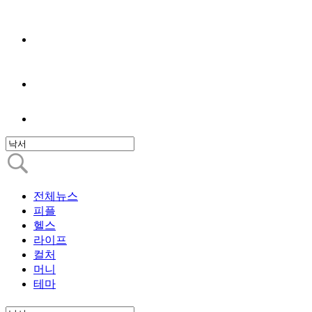
전체뉴스
피플
헬스
라이프
컬처
머니
테마