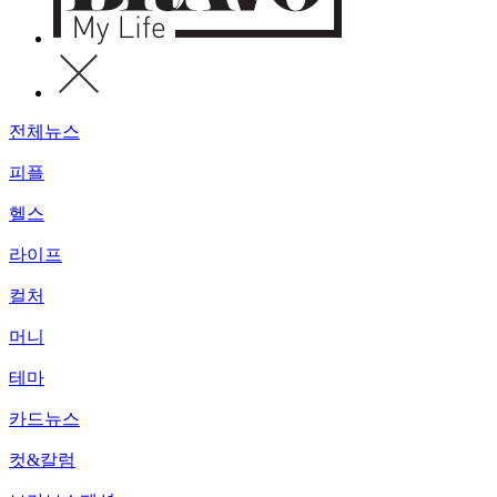
전체뉴스
피플
헬스
라이프
컬처
머니
테마
카드뉴스
컷&칼럼