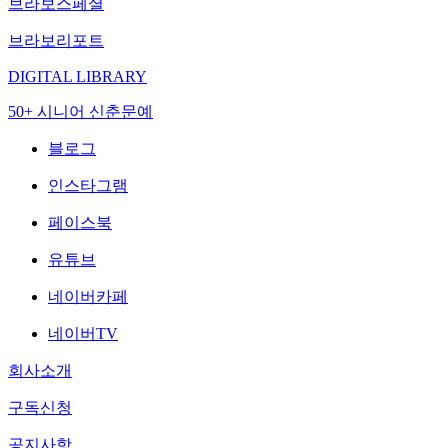
브라보스페셜
브라보리포트
DIGITAL LIBRARY
50+ 시니어 신춘문예
블로그
인스타그램
페이스북
유튜브
네이버카페
네이버TV
회사소개
구독신청
공지사항