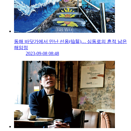
동해 바닷가에서 만난 선옹(仙翁)… 심동로의 흔적 남은
해암정
2023-09-08 08:48