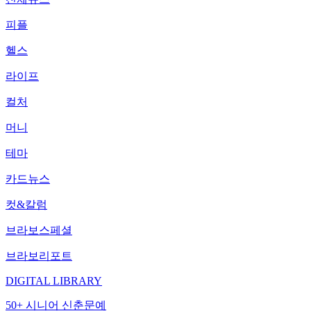
피플
헬스
라이프
컬처
머니
테마
카드뉴스
컷&칼럼
브라보스페셜
브라보리포트
DIGITAL LIBRARY
50+ 시니어 신춘문예