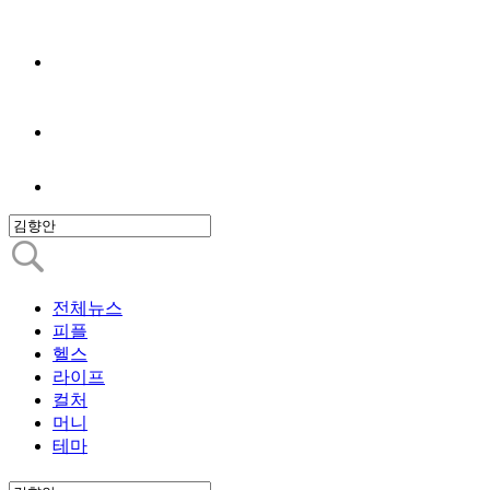
전체뉴스
피플
헬스
라이프
컬처
머니
테마