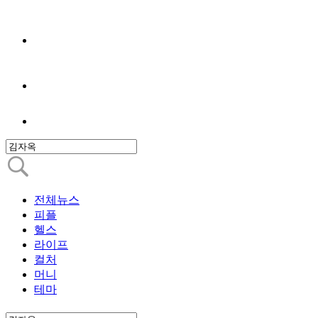
전체뉴스
피플
헬스
라이프
컬처
머니
테마