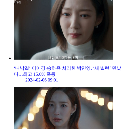
‘내남결’ 이이경·송하윤 처리한 박민영, ‘새 빌런’ 만났
다…최고 15.6% 폭등
2024-02-06 09:01