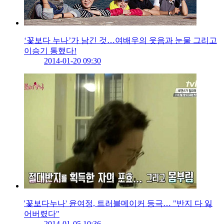
‘꽃보다 누나’가 남긴 것…여배우의 웃음과 눈물 그리고
이승기 통했다!
2014-01-20 09:30
'꽃보다누나' 윤여정, 트러블메이커 등극… "반지 다 잃
어버렸다"
2014-01-05 10:36