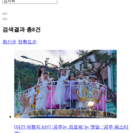
검색결과 총
8
건
최신순
정확도순
[야간 여행지 6선] ‘공주는 외로워’는 옛말, ‘공주 페스티