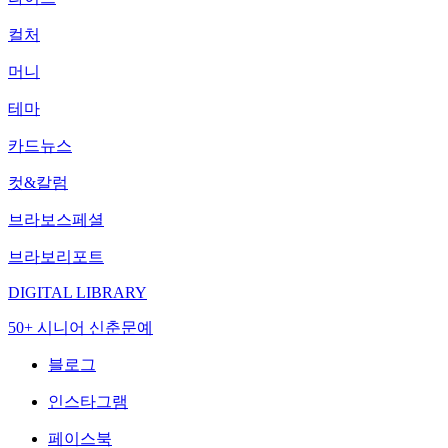
컬처
머니
테마
카드뉴스
컷&칼럼
브라보스페셜
브라보리포트
DIGITAL LIBRARY
50+ 시니어 신춘문예
블로그
인스타그램
페이스북