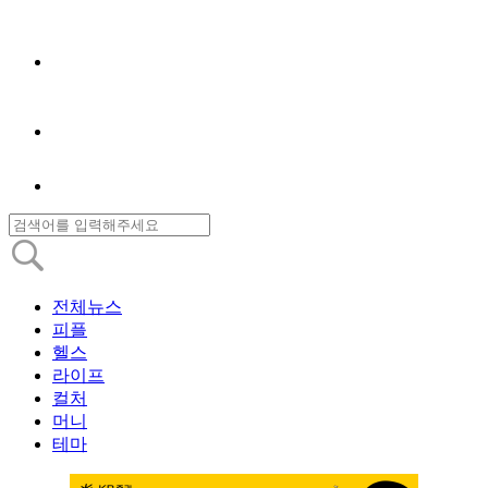
전체뉴스
피플
헬스
라이프
컬처
머니
테마