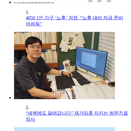
1.
4050 1인 가구 ‘노후’ 걱정, “노후 대비 자금 준비
어려워”
2.
“새벽에도 달려갑니다” 재가임종 지키는 방문진료
의사