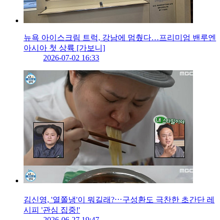
뉴욕 아이스크림 트럭, 강남에 멈췄다…프리미엄 밴루엔
아시아 첫 상륙 [가보니]
2026-07-02 16:33
김신영, '열쫄냉'이 뭐길래?⋯구성환도 극찬한 초간단 레
시피 '관심 집중!'
2026-06-27 19:47