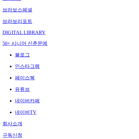
브라보스페셜
브라보리포트
DIGITAL LIBRARY
50+ 시니어 신춘문예
블로그
인스타그램
페이스북
유튜브
네이버카페
네이버TV
회사소개
구독신청