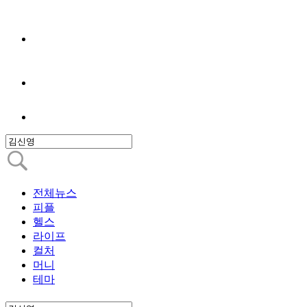
전체뉴스
피플
헬스
라이프
컬처
머니
테마