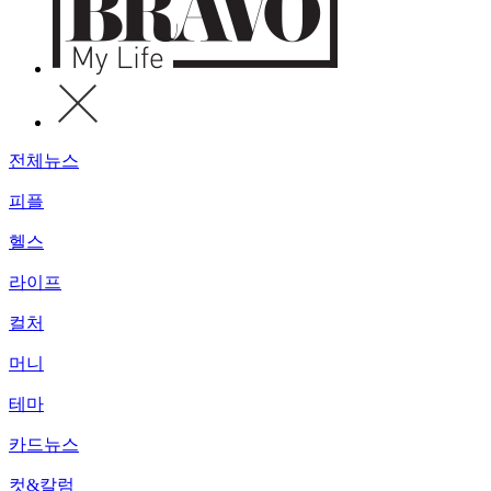
전체뉴스
피플
헬스
라이프
컬처
머니
테마
카드뉴스
컷&칼럼