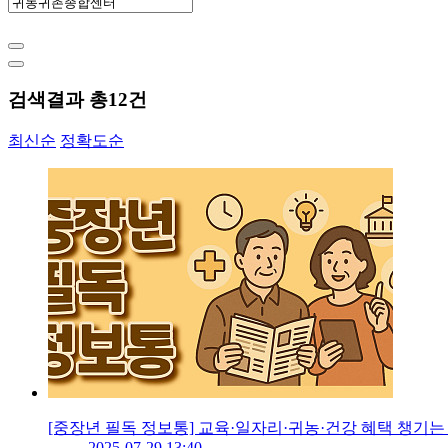
검색결과 총
12
건
최신순
정확도순
[중장년 필독 정보통] 교육·일자리·귀농·건강 혜택 챙기는
2025-07-29 13:40