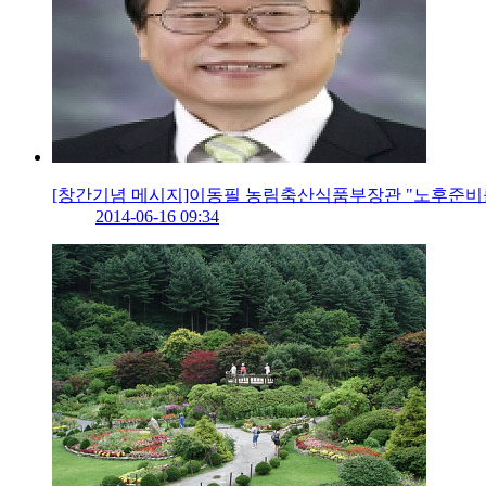
[창간기념 메시지]이동필 농림축산식품부장관 "노후준비
2014-06-16 09:34