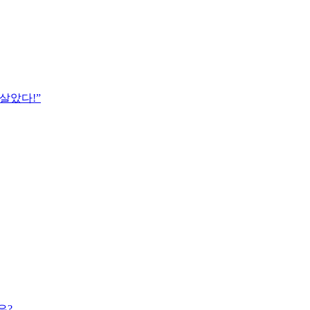
살았다!”
은?