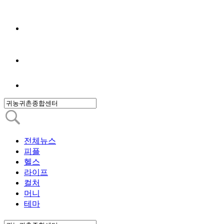
전체뉴스
피플
헬스
라이프
컬처
머니
테마