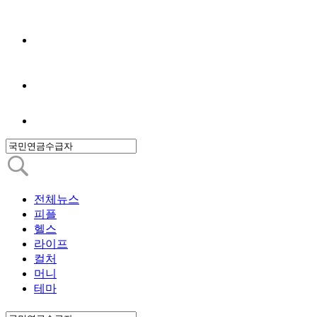
전체뉴스
피플
헬스
라이프
컬처
머니
테마