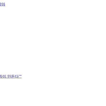
맞아
차이 만든다’”