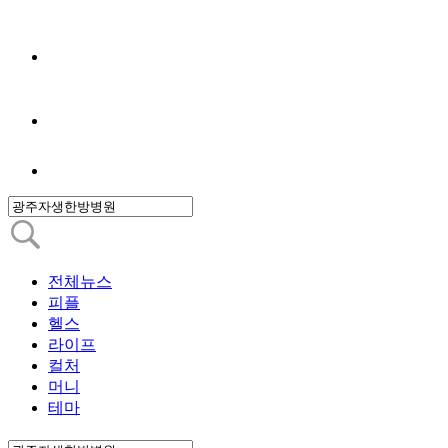
전체뉴스
피플
헬스
라이프
컬처
머니
테마