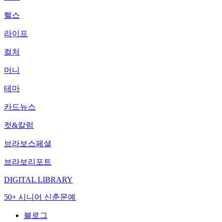
헬스
라이프
컬처
머니
테마
카드뉴스
컷&칼럼
브라보스페셜
브라보리포트
DIGITAL LIBRARY
50+ 시니어 신춘문예
블로그