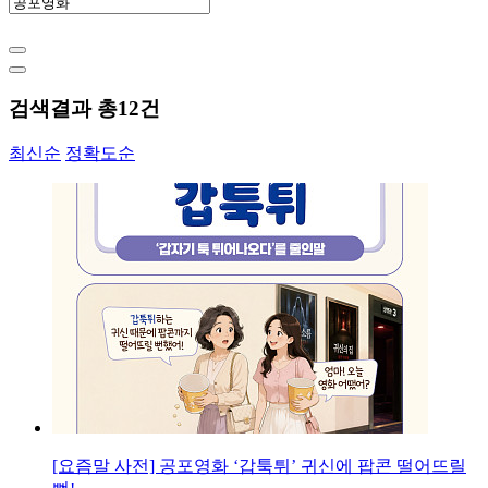
검색결과 총
12
건
최신순
정확도순
[요즘말 사전] 공포영화 ‘갑툭튀’ 귀신에 팝콘 떨어뜨릴