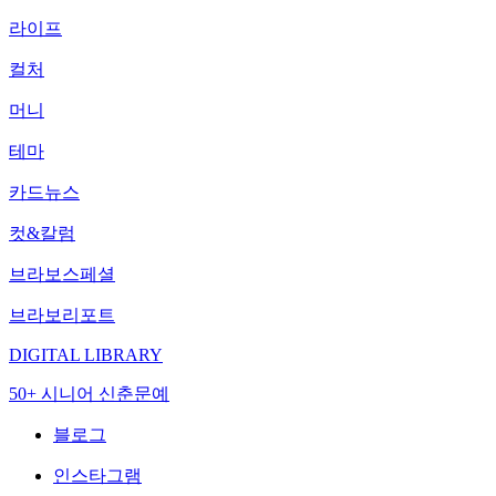
라이프
컬처
머니
테마
카드뉴스
컷&칼럼
브라보스페셜
브라보리포트
DIGITAL LIBRARY
50+ 시니어 신춘문예
블로그
인스타그램