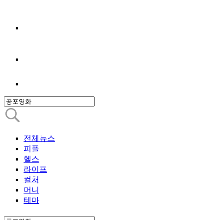
전체뉴스
피플
헬스
라이프
컬처
머니
테마