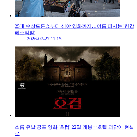
25대 수상드론쇼부터 심야 영화까지…여름 피서는 '한강
페스티벌'
2026-07-27 11:15
소름 유발 공포 영화 '호컴' 22일 개봉⋯호텔 괴담이 현실
로