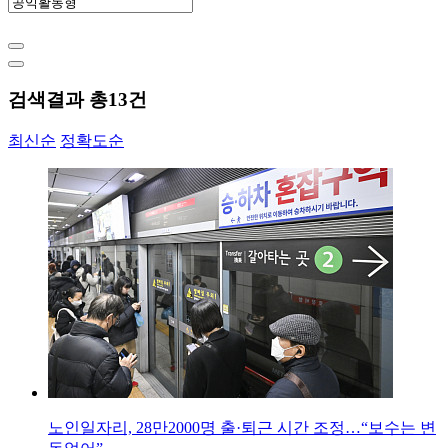
검색결과 총
13
건
최신순
정확도순
노인일자리, 28만2000명 출·퇴근 시간 조정…“보수는 변