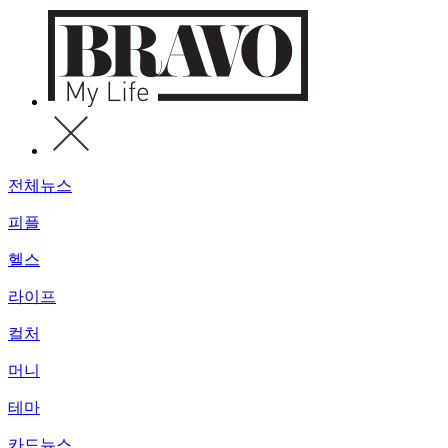
전체뉴스
피플
헬스
라이프
컬처
머니
테마
카드뉴스