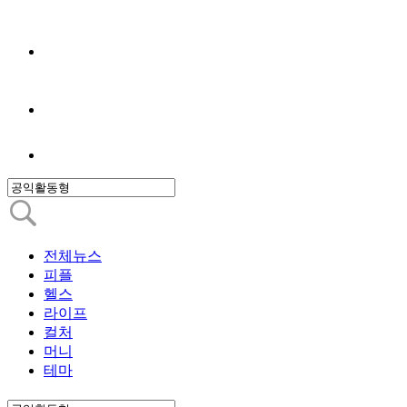
전체뉴스
피플
헬스
라이프
컬처
머니
테마