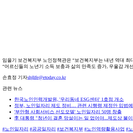
임을기 보건복지부 노인정책관은 “보건복지부는 내년 역대 최대인
“어르신들의 노년기 소득 보충과 삶의 만족도 증가, 우울감 개
손효정 기자
shjlife@etoday.co.kr
관련 뉴스
한국노인인력개발원, '우리동네 ESG센터' 1호점 개소
정부, 노인일자리 제도 정비… 관련 시행령 제정안 입법
'부안형 사회서비스 선도모델' 노인일자리 50명 창출
李 대통령 "청년이 결혼 망설이는 일 없어야...제도상 불이
#노인일자리
#공공일자리
#보건복지부
#노인역량활용사업
#