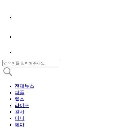
전체뉴스
피플
헬스
라이프
컬처
머니
테마