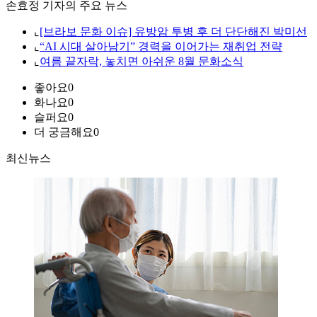
손효정 기자의 주요 뉴스
⌞
[브라보 문화 이슈] 유방암 투병 후 더 단단해진 박미선
⌞
“AI 시대 살아남기” 경력을 이어가는 재취업 전략
⌞
여름 끝자락, 놓치면 아쉬운 8월 문화소식
좋아요
0
화나요
0
슬퍼요
0
더 궁금해요
0
최신뉴스