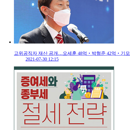
고위공직자 재산 공개…오세훈 48억‧박형준 42억‧기모
2021-07-30 12:15