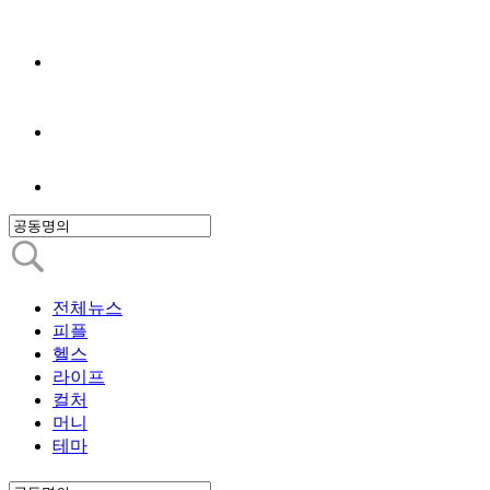
전체뉴스
피플
헬스
라이프
컬처
머니
테마