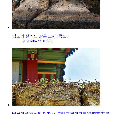
남도의 샐러드 같은 도시 ‘목포’
2020-06-22 10:23
땅끝마을 해남의 미황사, 그리고 달마고도(達磨古道)를