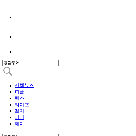
전체뉴스
피플
헬스
라이프
컬처
머니
테마