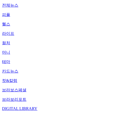
전체뉴스
피플
헬스
라이프
컬처
머니
테마
카드뉴스
컷&칼럼
브라보스페셜
브라보리포트
DIGITAL LIBRARY