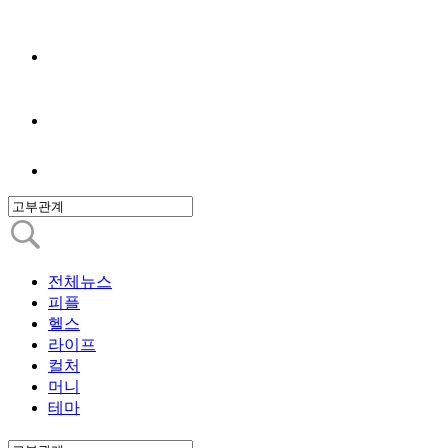
전체뉴스
피플
헬스
라이프
컬처
머니
테마