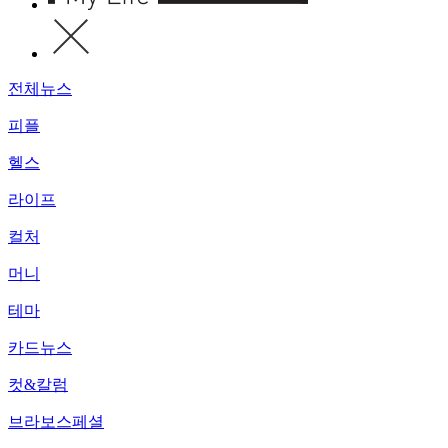
전체뉴스
피플
헬스
라이프
컬처
머니
테마
카드뉴스
컷&칼럼
브라보스페셜