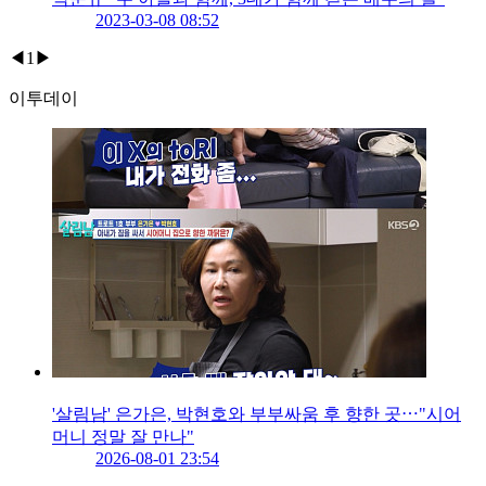
2023-03-08 08:52
◀
1
▶
이투데이
'살림남' 은가은, 박현호와 부부싸움 후 향한 곳⋯"시어
머니 정말 잘 만나"
2026-08-01 23:54