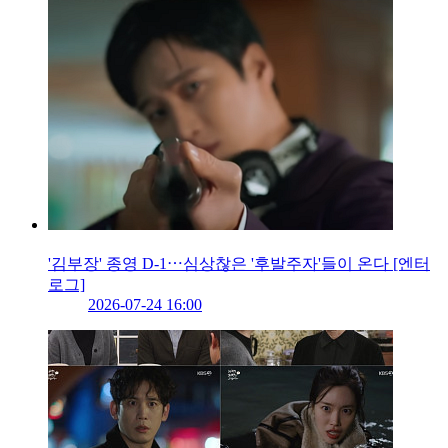
'김부장' 종영 D-1⋯심상찮은 '후발주자'들이 온다 [엔터
로그]
2026-07-24 16:00