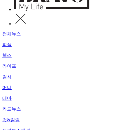
전체뉴스
피플
헬스
라이프
컬처
머니
테마
카드뉴스
컷&칼럼