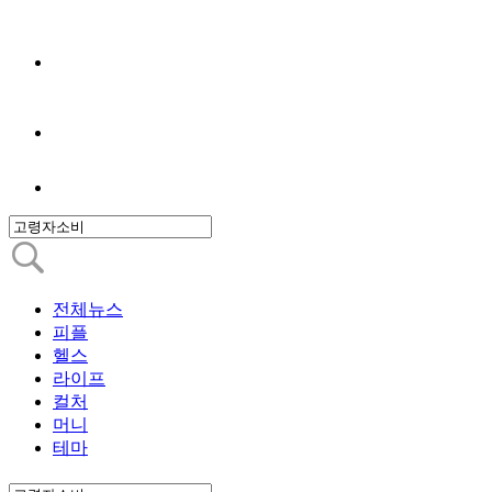
전체뉴스
피플
헬스
라이프
컬처
머니
테마