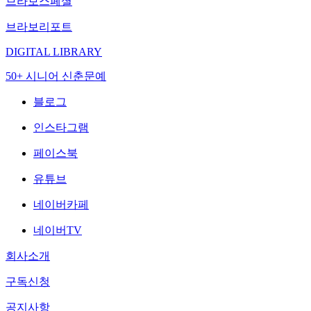
브라보스페셜
브라보리포트
DIGITAL LIBRARY
50+ 시니어 신춘문예
블로그
인스타그램
페이스북
유튜브
네이버카페
네이버TV
회사소개
구독신청
공지사항