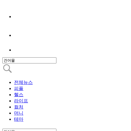
전체뉴스
피플
헬스
라이프
컬처
머니
테마