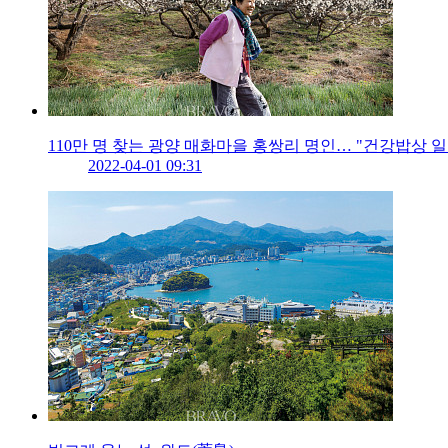
110만 명 찾는 광양 매화마을 홍쌍리 명인… "건강밥상
2022-04-01 09:31