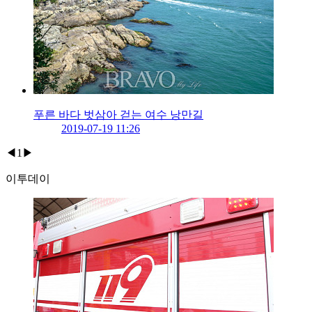
푸른 바다 벗삼아 걷는 여수 낭만길
2019-07-19 11:26
◀
1
▶
이투데이