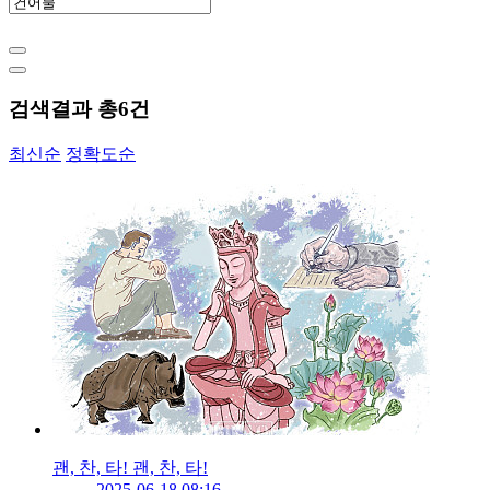
검색결과 총
6
건
최신순
정확도순
괜, 찬, 타! 괜, 찬, 타!
2025-06-18 08:16