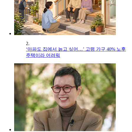
2.
‘아파도 집에서 늙고 싶어…’ 고령 가구 40% 노후
주택이라 어려워