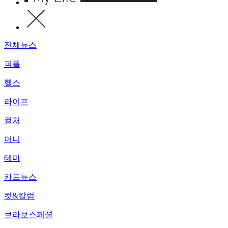
전체뉴스
피플
헬스
라이프
컬처
머니
테마
카드뉴스
컷&칼럼
브라보스페셜