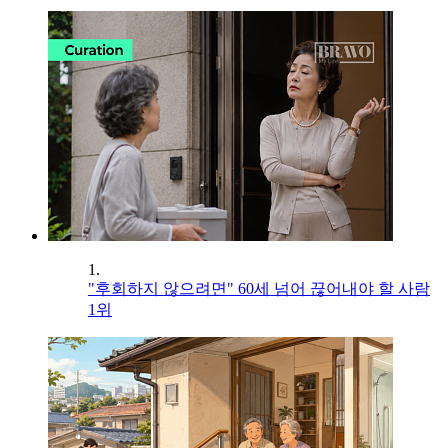
1.
"후회하지 않으려면" 60세 넘어 끊어내야 할 사람
1위