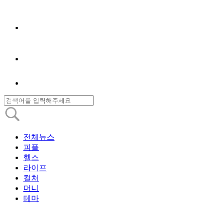
전체뉴스
피플
헬스
라이프
컬처
머니
테마