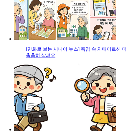
[만화로 보는 시니어 뉴스] 폭염 속 치매어르신 더
촘촘히 살펴요