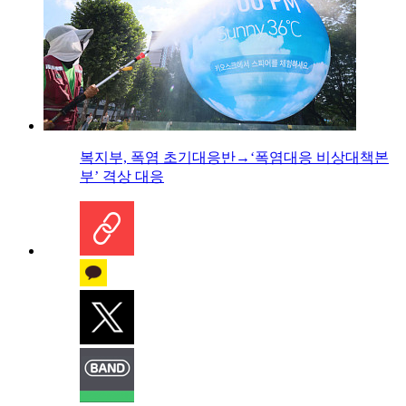
복지부, 폭염 초기대응반→‘폭염대응 비상대책본
부’ 격상 대응