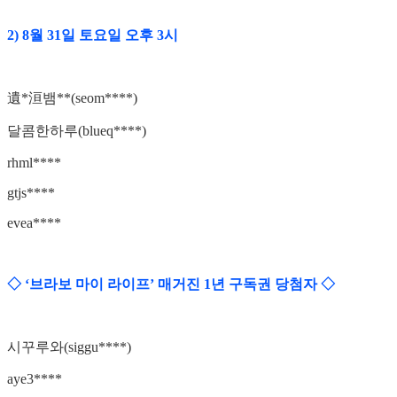
2) 8월 31일 토요일 오후 3시
遺*洹뱀**(seom****)
달콤한하루(blueq****)
rhml****
gtjs****
evea****
◇ ‘브라보 마이 라이프’ 매거진 1년 구독권 당첨자 ◇
시꾸루와(siggu****)
aye3****