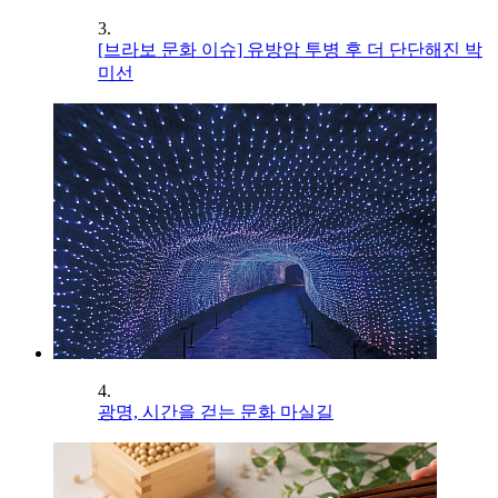
3.
[브라보 문화 이슈] 유방암 투병 후 더 단단해진 박
미선
4.
광명, 시간을 걷는 문화 마실길