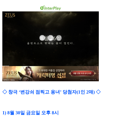
◇ 창극 ‘변강쇠 점찍고 옹녀’ 당첨자(1인 2매) ◇
1) 8월 30일 금요일 오후 8시