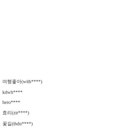
여행좋아(with****)
kdwh****
hero****
효리(zir****)
꽃길(thdu****)