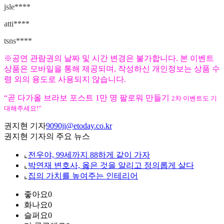
jsle****
atti****
tsns****
※공연 관람권의 날짜 및 시간 변경은 불가합니다. 본 이벤트
상품은 모바일을 통해 제공되며, 작성하신 개인정보는 상품 수
령 외의 용도로 사용되지 않습니다.
“곧 다가올 브라보 포스트 1만 명 팔로워 만들기
2차 이벤트도 기
대해주세요!”
권지현 기자
9090ji@etoday.co.kr
권지현 기자의 주요 뉴스
⌞
전우야, 99세까지 88하게 같이 가자
⌞
박연재 변호사, 옳은 것을 알리고 정의롭게 살다
⌞
집의 가치를 높여주는 인테리어
좋아요
0
화나요
0
슬퍼요
0