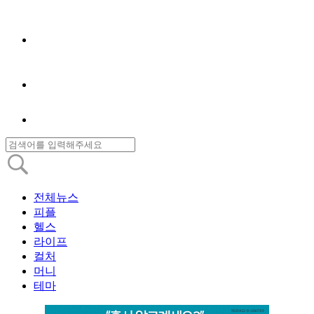
전체뉴스
피플
헬스
라이프
컬처
머니
테마