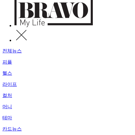
전체뉴스
피플
헬스
라이프
컬처
머니
테마
카드뉴스