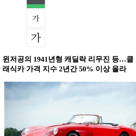
윈저공의 1941년형 캐딜락 리무진 등…클
래식카 가격 지수 2년간 50% 이상 올라