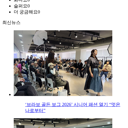
슬퍼요
0
더 궁금해요
0
최신뉴스
‘브라보 골든 보그 2026’ 시니어 패션 열기 “멋은
나로부터”