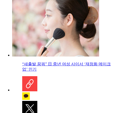
“새출발 꿈꿔” 日 중년 여성 사이서 ‘재점화 메이크
업’ 인기