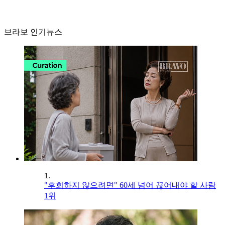
브라보 인기뉴스
1.
"후회하지 않으려면" 60세 넘어 끊어내야 할 사람
1위