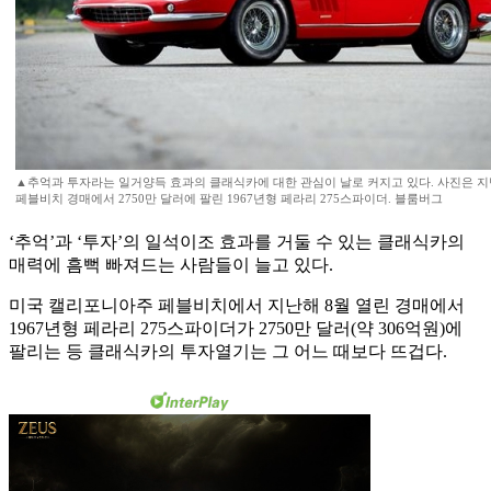
▲추억과 투자라는 일거양득 효과의 클래식카에 대한 관심이 날로 커지고 있다. 사진은 지
페블비치 경매에서 2750만 달러에 팔린 1967년형 페라리 275스파이더. 블룸버그
‘추억’과 ‘투자’의 일석이조 효과를 거둘 수 있는 클래식카의
매력에 흠뻑 빠져드는 사람들이 늘고 있다.
미국 캘리포니아주 페블비치에서 지난해 8월 열린 경매에서
1967년형 페라리 275스파이더가 2750만 달러(약 306억원)에
팔리는 등 클래식카의 투자열기는 그 어느 때보다 뜨겁다.