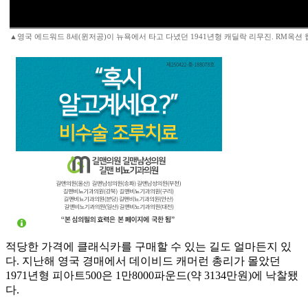
▲영국 에드워드 8세(윈저공)이 뉴욕에서 타고 다녔던 1941년형 캐딜락 리무진. RM옥션
적당한 가격에 클래식카를 구매할 수 있는 길도 얼마든지 있
다. 지난해 영국 경매에서 데이비드 캐머런 총리가 몰았던
1971년형 피아트500은 1만8000파운드(약 3134만원)에 낙찰됐
다.