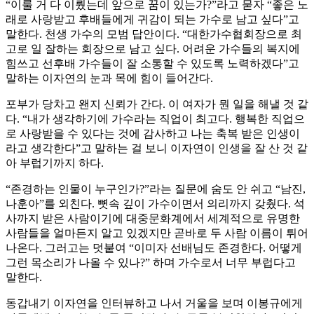
“이룰 거 다 이뤘는데 앞으로 꿈이 있는가?”라고 묻자 “좋은 노
래로 사랑받고 후배들에게 귀감이 되는 가수로 남고 싶다”고
말한다. 천생 가수의 모범 답안이다. “대한가수협회장으로 최
고로 일 잘하는 회장으로 남고 싶다. 어려운 가수들의 복지에
힘쓰고 선후배 가수들이 잘 소통할 수 있도록 노력하겠다”고
말하는 이자연의 눈과 목에 힘이 들어간다.
포부가 당차고 왠지 신뢰가 간다. 이 여자가 뭔 일을 해낼 것 같
다. “내가 생각하기에 가수라는 직업이 최고다. 행복한 직업으
로 사랑받을 수 있다는 것에 감사하고 나는 축복 받은 인생이
라고 생각한다”고 말하는 걸 보니 이자연이 인생을 잘 산 것 같
아 부럽기까지 하다.
“존경하는 인물이 누구인가?”라는 질문에 숨도 안 쉬고 “남진,
나훈아”를 외친다. 뼛속 깊이 가수이면서 의리까지 갖췄다. 석
사까지 받은 사람이기에 대중문화계에서 세계적으로 유명한
사람들을 얼마든지 알고 있겠지만 곧바로 두 사람 이름이 튀어
나온다. 그러고는 덧붙여 “이미자 선배님도 존경한다. 어떻게
그런 목소리가 나올 수 있나?” 하며 가수로서 너무 부럽다고
말한다.
동갑내기 이자연을 인터뷰하고 나서 거울을 보며 이봉규에게