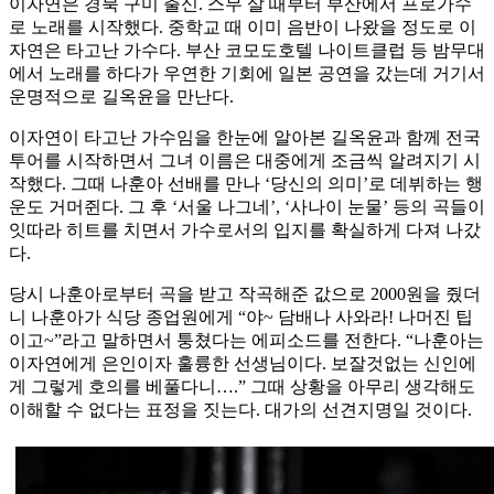
이자연은 경북 구미 출신. 스무 살 때부터 부산에서 프로가수
로 노래를 시작했다. 중학교 때 이미 음반이 나왔을 정도로 이
자연은 타고난 가수다. 부산 코모도호텔 나이트클럽 등 밤무대
에서 노래를 하다가 우연한 기회에 일본 공연을 갔는데 거기서
운명적으로 길옥윤을 만난다.
이자연이 타고난 가수임을 한눈에 알아본 길옥윤과 함께 전국
투어를 시작하면서 그녀 이름은 대중에게 조금씩 알려지기 시
작했다. 그때 나훈아 선배를 만나 ‘당신의 의미’로 데뷔하는 행
운도 거머쥔다. 그 후 ‘서울 나그네’, ‘사나이 눈물’ 등의 곡들이
잇따라 히트를 치면서 가수로서의 입지를 확실하게 다져 나갔
다.
당시 나훈아로부터 곡을 받고 작곡해준 값으로 2000원을 줬더
니 나훈아가 식당 종업원에게 “야~ 담배나 사와라! 나머진 팁
이고~”라고 말하면서 퉁쳤다는 에피소드를 전한다. “나훈아는
이자연에게 은인이자 훌륭한 선생님이다. 보잘것없는 신인에
게 그렇게 호의를 베풀다니….” 그때 상황을 아무리 생각해도
이해할 수 없다는 표정을 짓는다. 대가의 선견지명일 것이다.