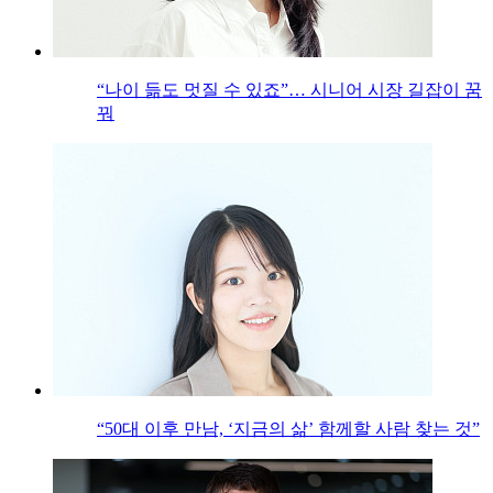
“나이 듦도 멋질 수 있죠”… 시니어 시장 길잡이 꿈
꿔
“50대 이후 만남, ‘지금의 삶’ 함께할 사람 찾는 것”