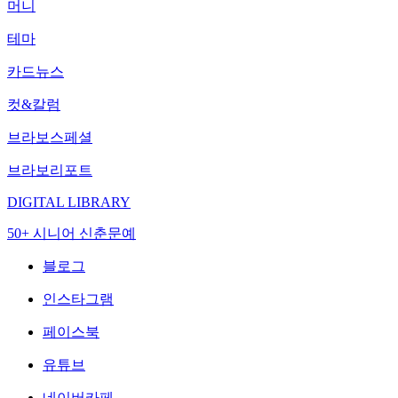
머니
테마
카드뉴스
컷&칼럼
브라보스페셜
브라보리포트
DIGITAL LIBRARY
50+ 시니어 신춘문예
블로그
인스타그램
페이스북
유튜브
네이버카페