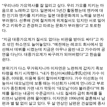
“우리나라 가요역사를 잘 알리고 싶다. 우리 가요를 지키는 마
음으로 노래하고 있다. 일본에서 5년간 활동했는데 엔카에 대
한 인기와 엔카를 지키려는 일본 대중문화계의 노력을 보면서
부러웠다. 선후배 간에 철저하게 위계질서도 있지만 서로 밀어
주고 키워주고 존경하고 따르는 문화가 부러웠다”고 토로한
다.
“지금 대중가요계가 질서도 없다는 비판을 받아도 싸다”고 자
조 섞인 하소연도 늘어놓았다. “예전에는 레코드 회사에서 엄
선해서 데뷔를 시켰는데 지금은 아무나 음반 내고 가수라며 공
연을 다닌다. 대중가요계가 싸구려가 되어버렸다”고 한숨을
쉰다.
분위기가 다소 무거워지니까 이자연은 노련하게 갑자기 족보
타령을 하기 시작했다. “내가 한산이씨(韓山李氏)인데 가수 이
동준, 이태원, 이용복 등이 할아버지뻘이다. 가수 이선희는 더
높아서 대모님인데 보통 때는 이선희가 나에게 언니라고 부르
다가 종친회에 가면 내가 깍듯이 ‘대모님’이라 불러준다”며 화
제를 돌리는 내공이 수준급이다. 나도 질세라 급히 화제를 돌
리면서 남편에 관해 물어봤다. 이자연은 1996년에 결혼해서 남
편과 별 탈 없이 살고 있다. 두 살 연상인 남편은 건설업에 종사