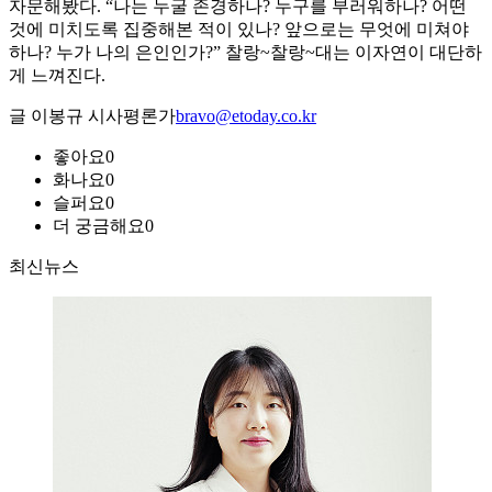
자문해봤다. “나는 누굴 존경하나? 누구를 부러워하나? 어떤
것에 미치도록 집중해본 적이 있나? 앞으로는 무엇에 미쳐야
하나? 누가 나의 은인인가?” 찰랑~찰랑~대는 이자연이 대단하
게 느껴진다.
글 이봉규 시사평론가
bravo@etoday.co.kr
좋아요
0
화나요
0
슬퍼요
0
더 궁금해요
0
최신뉴스