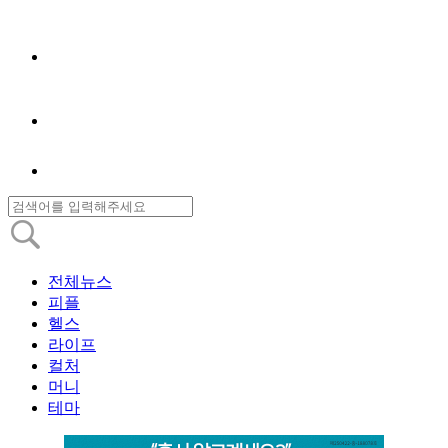
전체뉴스
피플
헬스
라이프
컬처
머니
테마