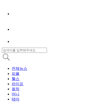
전체뉴스
피플
헬스
라이프
컬처
머니
테마