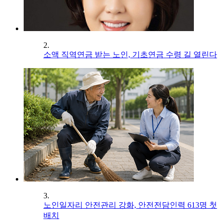
2.
소액 직역연금 받는 노인, 기초연금 수령 길 열린다
3.
노인일자리 안전관리 강화, 안전전담인력 613명 첫
배치