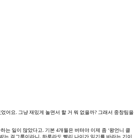
었어요. 그냥 재밌게 놀면서 할 거 뭐 없을까? 그래서 중창팀을
는 일이 많았다고. 기본 4개월은 버텨야 이제 좀 ‘왕언니 클
대우받는 걸그룹이라니. 하루라도 빨리 나이가 익기를 바라는 기이