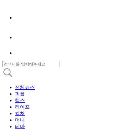
전체뉴스
피플
헬스
라이프
컬처
머니
테마