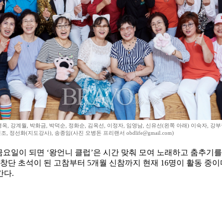
영옥, 강계월, 박화금, 박덕순, 정화순, 김옥선, 이정자, 임영남, 신유선(왼쪽 아래) 이숙자, 강부
조, 정선화(지도강사), 송종임(사진 오병돈 프리랜서 obdlife@gmail.com)
금요일이 되면 ‘왕언니 클럽’은 시간 맞춰 모여 노래하고 춤추기를
단 초석이 된 고참부터 5개월 신참까지 현재 16명이 활동 중이다
간다.