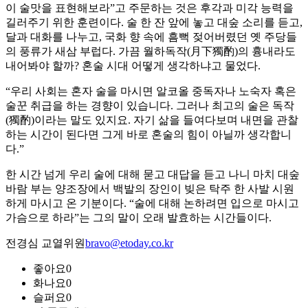
이 술맛을 표현해보라”고 주문하는 것은 후각과 미각 능력을
길러주기 위한 훈련이다. 술 한 잔 앞에 놓고 대숲 소리를 듣고,
달과 대화를 나누고, 국화 향 속에 흠뻑 젖어버렸던 옛 주당들
의 풍류가 새삼 부럽다. 가끔 월하독작(月下獨酌)의 흉내라도
내어봐야 할까? 혼술 시대 어떻게 생각하냐고 물었다.
“우리 사회는 혼자 술을 마시면 알코올 중독자나 노숙자 혹은
술꾼 취급을 하는 경향이 있습니다. 그러나 최고의 술은 독작
(獨酌)이라는 말도 있지요. 자기 삶을 들여다보며 내면을 관찰
하는 시간이 된다면 그게 바로 혼술의 힘이 아닐까 생각합니
다.”
한 시간 넘게 우리 술에 대해 묻고 대답을 듣고 나니 마치 대숲
바람 부는 양조장에서 백발의 장인이 빚은 탁주 한 사발 시원
하게 마시고 온 기분이다. “술에 대해 논하려면 입으로 마시고
가슴으로 하라”는 그의 말이 오래 발효하는 시간들이다.
전경심 교열위원
bravo@etoday.co.kr
좋아요
0
화나요
0
슬퍼요
0