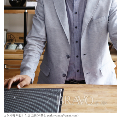
▲허시명 막걸리학교 교장(박규민 parkkyumin@gmail.com)