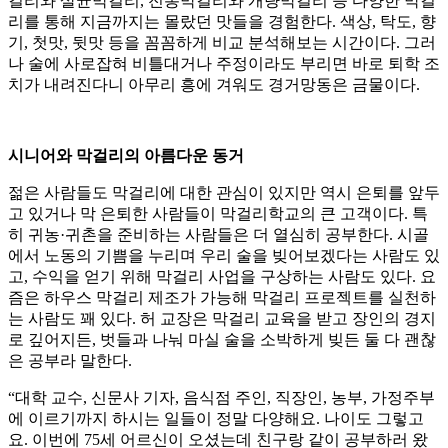
걸리와 살균막걸리, 전통막걸리와 개량막걸리 등 다양한 막걸
리를 통해 지금까지는 몰랐던 맛들을 경험한다. 색상, 탁도, 향
기, 첫맛, 뒷맛 등을 꼼꼼하게 비교 분석해보는 시간이다. 그러
나 술에 사로잡혀 비틀대거나 주정이라도 부리면 바로 퇴학 조
치가 내려진다니 아무리 흥에 겨워도 경거망동은 금물이다.
시니어와 막걸리의 아름다운 동거
젊은 사람들도 막걸리에 대한 관심이 있지만 역시 은퇴를 앞두
고 있거나 막 은퇴한 사람들이 막걸리학교의 큰 고객이다. 특
히 귀농·귀촌을 준비하는 사람들은 더 열심히 공부한다. 시골
에서 노동의 기쁨을 누리며 우리 술을 빚어보겠다는 사람도 있
고, 수익을 얻기 위해 막걸리 사업을 구상하는 사람도 있다. 요
즘은 하우스 막걸리 제조가 가능해 막걸리 프로젝트를 실천하
는 사람도 꽤 있다. 허 교장은 막걸리 교육을 받고 장인의 경지
로 깊어지든, 벗들과 나눠 마실 술을 소박하게 빚든 둘 다 괜찮
은 공부라 말한다.
“대학 교수, 신문사 기자, 음식점 주인, 직장인, 농부, 가정주부
에 이르기까지 하시는 일들이 정말 다양해요. 나이도 그렇고
요. 이번에 75세 어르신이 오셨는데 친구랑 같이 공부하러 왔