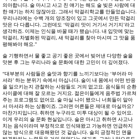
의아합니다. 술 마시고 사고 친 얘기는 해도 술 빚은 사람에 대
한 얘기는 하지 않잖아요. 그래서 막걸리학교를 만들었습니다.
우리나라에는 수백 개의 양조장이 있고 그곳에서 만든 막걸리
맛은 다 다릅니다. 그런데도 ‘막걸리 맛이 거기서 거기지’라고
생각하죠. 이제는 인식을 바꿀 때가 됐습니다. 내 입맛에 맞는
막걸리, 차별화된 막걸리, 새 막걸리를 찾아 마시며 그 맛을 품
평해봐야 해요.”
술 기행하면서 물 좋고 공기 좋은 곳에서 빚어낸 다양한 술을
맛본 후 그는 우리나라 술 문화에 대한 고민이 더 깊어졌다.
“대부분의 사람들은 술맛과 향기를 느끼기보다는 ‘부어라 마
셔라’ 하는 분위기 속에서 마십니다. 술이 내 몸에서 어떤 반응
을 일으키는지 관찰하는 사람들도 거의 없고요. 음식들의 순환
사이클에 대해 잘 모르는 거지요. 젊은이들에게 음주법 가르쳐
주는 프로그램도 없어요. 술 마실 나이 됐으니 너희들이 알아
서 마셔라 하는 상황이죠. 그러면 어른들은 제대로 마실까요?
마찬가지입니다. 취하면 누구라도 미투 대상이 될 수 있어요.
이게 우리의 술 문화 현실입니다. 술은 마시고 취하면 사고나
치는 음식이라며 부정적으로 인식돼왔고 가능하면 언급하지
않는 방식으로 대응해왔던 것 같습니다. 술의 긍정적인 면을
발견하려는 노력들은 거의 없었다는 얘기죠. 그러나 앞으로도