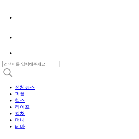
전체뉴스
피플
헬스
라이프
컬처
머니
테마