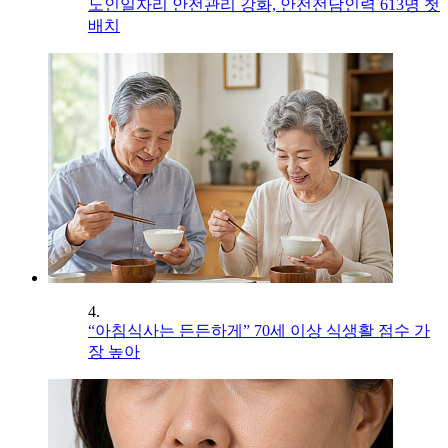
노인일자리 안전관리 강화, 안전전담인력 613명 첫
배치
4.
“아침식사는 든든하게” 70세 이상 식생활 점수 가
장 높아