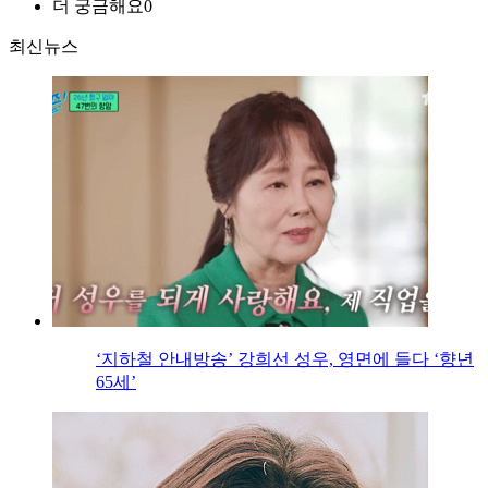
더 궁금해요
0
최신뉴스
‘지하철 안내방송’ 강희선 성우, 영면에 들다 ‘향년
65세’