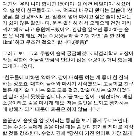
다면서 ‘우리 나이 합치면 150이야, 쉿 이건 비밀이야’ 하셨어
요. 술 빚어 친구들하고 나눠 먹으려 배우러 왔다는 말씀에 ‘선
생님, 참 건강하시네요. 일흔이 넘어 마시고 싶은 술이 있다는
거 쉽지 않은 일입니다. 운동 열심히 해서 오래오래 건강 지키
셔야 해요’라고 응원해드렸어요. 건강을 잃으면 좋아하는 술
도 못 먹게 돼요. 저는 수강생들과 술 기행 가면 ‘술 한 잔에
1km!’ 하고 무조건 걸으라 합니다.(웃음)”
그러고 보니 그의 주량이 슬쩍 궁금해졌다. 막걸리학교 교장이
라는 직함에 어울릴 만큼의 만만치 않은 주량이겠거니 했는데
그게 아니었다.
“친구들에 비하면 약해요. 같이 대화를 하는 게 좋아 한 잔씩
하는 정도죠. 대학에 들어와 마시기 시작했으니 고등학교 친구
들은 제가 술 마시는 줄도 모를 걸요. 말술 마시는 술꾼이었다
면 살아 있지 못했을 겁니다. 지금 하는 일이 그렇잖아요. 매일
소량이라도 술을 마시게 돼요. 저는 술맛을 느끼고 평가하는
데 방해가 되기 때문에 과음은 하지 않습니다.”
술꾼만이 술맛을 알 것이라는 통념을 보기 좋게 무너뜨린다.
그는 수강생들에게 술을 마실 때는 술맛과 향기를 제대로 감상
할 것을 강조한다. 수업시간에 “당신이 가진 언어로 가장 길게