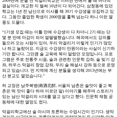
2009년에 문을 연 막걸리학교는 이러한 면에서 볼 때 하나의
결실이다. 개교한 지 벌써 10년이 다 되어간다. 삼청동에 있던
학교는 1년 전 남산으로 이사를 해 39기 수강생을 모집하고 있
다. 그동안 졸업한 학생이 2000명을 훌쩍 넘는다 하니 이런 열
풍도 드물다.
“1기생 모집 때는 이틀 만에 수강생이 다 차더니 2기 때는 단
몇 분 만에 마감이 되어 얼떨떨했습니다. 해외에서도 강의를
들으러 오는 사람이 있어, 우리 막걸리가 이렇게 인기가 많았
나 하고 놀랐어요. 지금도 수강생이 만원이라는 사실이 신기하
기만 합니다. 그만큼 술 교육에 목이 말랐던 모양입니다. 프로
그램은 주로 전통주 시음, 술과 관련한 인문학 강좌, 술 빚기 강
좌, 하우스 막걸리 창업 강좌, 우리 술 해설사 강좌 등으로 운영
되고 있습니다. 먼 지역에 계신 분들을 생각해 2013년에는 부
산 분교도 열었습니다.”
허 교장은 남주북병(南酒北餠, 서울의 남촌은 술맛이 좋고 북
촌은 떡 맛이 좋다 하여 이르던 말) 이야기를 해주며 스토리가
있는 남산 막걸리의 시대를 열고 싶다고 했다. 인문학 체험 공
동체에 대한 열망도 컸다.
막걸리학교에선 술 마시며 토론하는 수업시간이 인기다. 생막