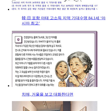
韓·日 포함 아태 고소득 지역 기대수명 84.1세 ‘아
시아 최고’
치매, 거울을 보고 대화한다면