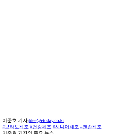
이준호 기자
jhlee@etoday.co.kr
#브라보체조
#건강체조
#시니어체조
#맨손체조
이준호 기자의 주요 뉴스