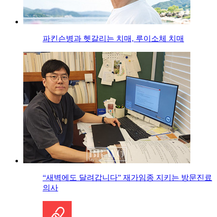
파킨슨병과 헷갈리는 치매, 루이소체 치매
“새벽에도 달려갑니다” 재가임종 지키는 방문진료
의사