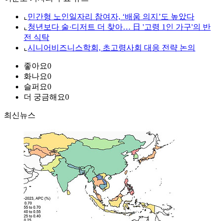
⌞
민간형 노인일자리 참여자, ‘배움 의지’도 높았다
⌞
청년보다 술·디저트 더 찾아… 日 '고령 1인 가구'의 반
전 식탁
⌞
시니어비즈니스학회, 초고령사회 대응 전략 논의
좋아요
0
화나요
0
슬퍼요
0
더 궁금해요
0
최신뉴스