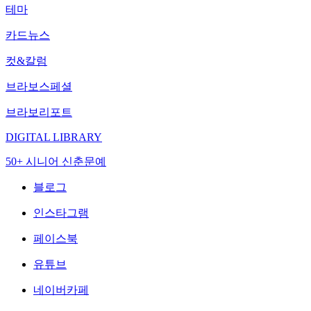
테마
카드뉴스
컷&칼럼
브라보스페셜
브라보리포트
DIGITAL LIBRARY
50+ 시니어 신춘문예
블로그
인스타그램
페이스북
유튜브
네이버카페