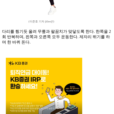
(이준호 기자 jhlee@)
다리를 튕기듯 올려 무릎과 팔꿈치가 맞닿도록 한다. 한쪽을 2
회 반복하며, 왼쪽과 오른쪽 모두 운동한다. 제자리 뛰기를 하
며 한 바퀴 돈다.