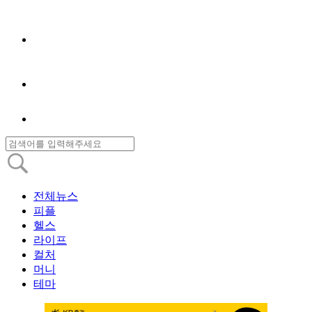
전체뉴스
피플
헬스
라이프
컬처
머니
테마