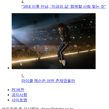
4.
“50대 이후 만남, ‘지금의 삶’ 함께할 사람 찾는 것”
5.
마이클 잭슨은 어떤 존재였을까
PC버전
공지사항
사이트맵
보도자료 및 기사제보 : bravo@etoday.co.kr