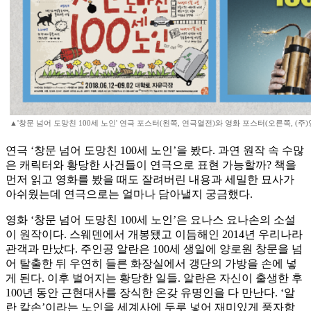
▲'창문 넘어 도망친 100세 노인' 연극 포스터(왼쪽, 연극열전)와 영화 포스터(오른쪽, (주)
연극 ‘창문 넘어 도망친 100세 노인’을 봤다. 과연 원작 속 수많
은 캐릭터와 황당한 사건들이 연극으로 표현 가능할까? 책을
먼저 읽고 영화를 봤을 때도 잘려버린 내용과 세밀한 묘사가
아쉬웠는데 연극으로는 얼마나 담아낼지 궁금했다.
영화 ‘창문 넘어 도망친 100세 노인’은 요나스 요나손의 소설
이 원작이다. 스웨덴에서 개봉됐고 이듬해인 2014년 우리나라
관객과 만났다. 주인공 알란은 100세 생일에 양로원 창문을 넘
어 탈출한 뒤 우연히 들른 화장실에서 갱단의 가방을 손에 넣
게 된다. 이후 벌어지는 황당한 일들. 알란은 자신이 출생한 후
100년 동안 근현대사를 장식한 온갖 유명인을 다 만난다. ‘알
란 칼손’이라는 노인을 세계사에 두루 넣어 재미있게 풍자함