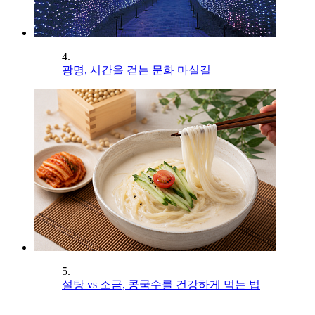
4.
광명, 시간을 걷는 문화 마실길
5.
설탕 vs 소금, 콩국수를 건강하게 먹는 법