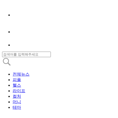
전체뉴스
피플
헬스
라이프
컬처
머니
테마