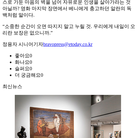
스로 가둔 마음의 벽을 넘어 자유로운 인생을 살아가라는 것
아닐까? 영화 마지막 장면에서 베니에게 충고하던 알란의 독
백처럼 말이다.
“소중한 순간이 오면 따지지 말고 누릴 것. 우리에게 내일이 오
리란 보장은 없으니까.”
정용자 시니어기자
bravopress@etoday.co.kr
좋아요
0
화나요
0
슬퍼요
0
더 궁금해요
0
최신뉴스