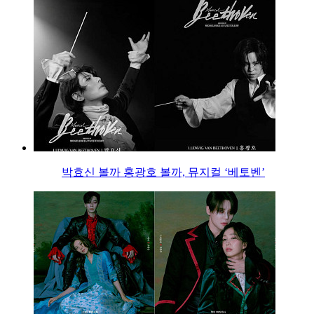
박효신 볼까 홍광호 볼까, 뮤지컬 ‘베토벤’