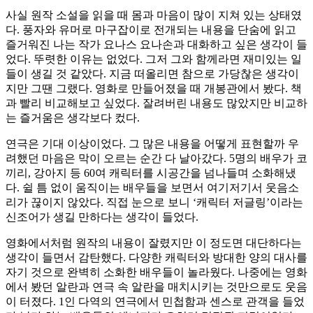
사실 원작 소설을 읽을 때 몸과 마음이 많이 지쳐 있는 상태였
다. 풍자와 유머로 마구잡이로 전개되는 내용을 단숨에 읽고
즐거워진 나는 작가 요나스 요나손과 대화하고 싶은 생각이 들
었다. 뚜렷한 이유는 없었다. 그저 그와 함께라면 재미있는 일
들이 생길 것 같았다. 지금 떠올리면 참으로 가당찮은 생각이
지만 그땐 그랬다. 영화로 만들어졌을 때 개봉관에서 봤다. 책
과 빨리 비교해보고 싶었다. 잘려버린 내용도 많았지만 비교하
는 즐거움은 생각보다 컸다.
연극은 기대 이상이었다. 그 많은 내용을 어떻게 표현할까 우
려했던 마음은 막이 오르는 순간 다 날아갔다. 5명의 배우가 코
끼리, 강아지 등 60여 캐릭터를 시공간을 넘나들며 소화해냈
다. 쉴 틈 없이 움직이는 배우들을 보면서 여기저기서 웃음소
리가 끊이지 않았다. 직접 눈으로 보니 ‘캐릭터 저글링’이라는
신조어가 생길 만하다는 생각이 들었다.
영화에서처럼 원작의 내용이 잘렸지만 이 정도면 대단하다는
생각이 들면서 감탄했다. 다양한 캐릭터와 방대한 양의 대사를
자기 것으로 완벽히 소화한 배우들이 놀라웠다. 나중에는 영화
에서 봤던 알란과 연극 속 알란을 매치시키는 것만으로도 웃음
이 터졌다. 1인 다역의 연극에서 민첩함과 센스로 관객을 들었