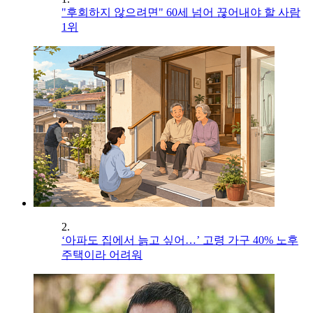
"후회하지 않으려면" 60세 넘어 끊어내야 할 사람
1위
2.
‘아파도 집에서 늙고 싶어…’ 고령 가구 40% 노후
주택이라 어려워