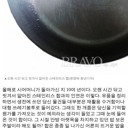
▲오랜 시간 닦고 씻겨서 얇아진 스테인리스 합(윤영애 동년기자)
올해로 시어머니가 돌아가신 지 10여 년이다. 오랜 시간 닦고
씻겨서 얇아진 스테인리스 합과의 인연은 이렇다. 유품을 정리
하면서 생전에 쓰던 당신 물건들 대부분은 재활용 수거함이나
대형 쓰레기봉투로 들어갔다. 그래도 한 개쯤은 당신을 기억할
뭔가를 가져오는 것이 예의라는 생각이 들었고 그때 눈에 들어
온 것이 합이다. 그 시절 안방 아랫목을 차지하고 있던 밥 보온
주발이라 해도 될까? 합은 종종 일 나가신 어른의 뜨거운 밥을