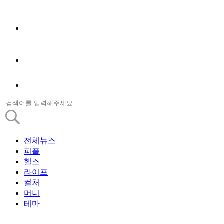
전체뉴스
피플
헬스
라이프
컬처
머니
테마