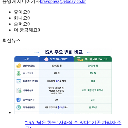
윤영애 시니어기자
bravopress@etoday.co.kr
좋아요
0
화나요
0
슬퍼요
0
더 궁금해요
0
최신뉴스
“ISA ‘남은 한도’ 사라질 수 있다” 기존 가입자 주