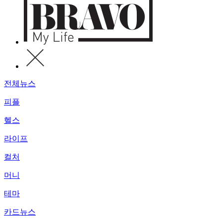
전체뉴스
피플
헬스
라이프
컬처
머니
테마
카드뉴스