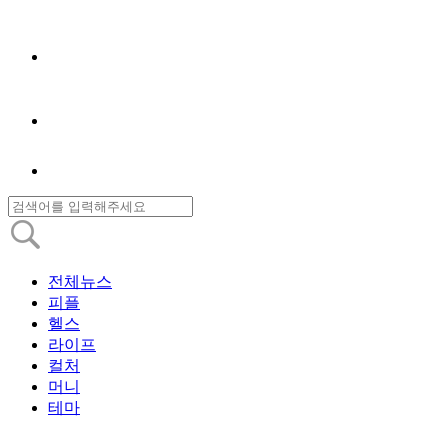
전체뉴스
피플
헬스
라이프
컬처
머니
테마