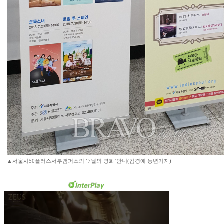
▲서울시50플러스서부캠퍼스의 ‘7월의 영화’안내(김경애 동년기자)