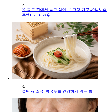
2.
‘아파도 집에서 늙고 싶어…’ 고령 가구 40% 노후
주택이라 어려워
3.
설탕 vs 소금, 콩국수를 건강하게 먹는 법