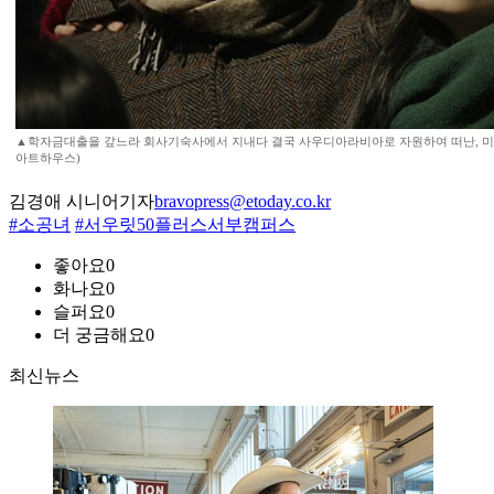
▲학자금대출을 갚느라 회사기숙사에서 지내다 결국 사우디아라비아로 자원하여 떠난, 미소
아트하우스)
김경애 시니어기자
bravopress@etoday.co.kr
#소공녀
#서우릿50플러스서부캠퍼스
좋아요
0
화나요
0
슬퍼요
0
더 궁금해요
0
최신뉴스