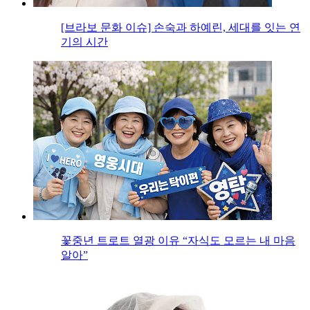
[브라보 문화 이슈] 손숙과 하예린, 세대를 잇는 연
기의 시간
꽃중년 트로트 열광 이유 “자식도 모르는 내 마음
알아”