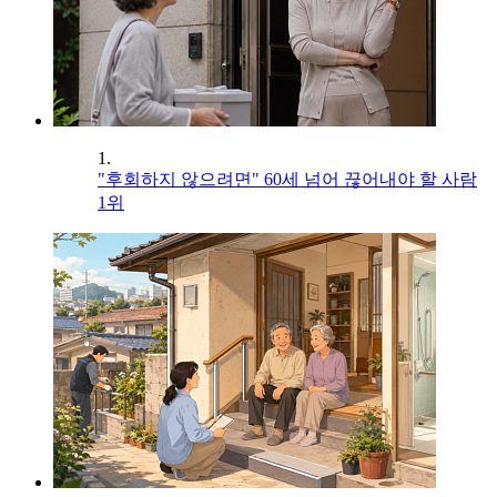
1.
"후회하지 않으려면" 60세 넘어 끊어내야 할 사람
1위