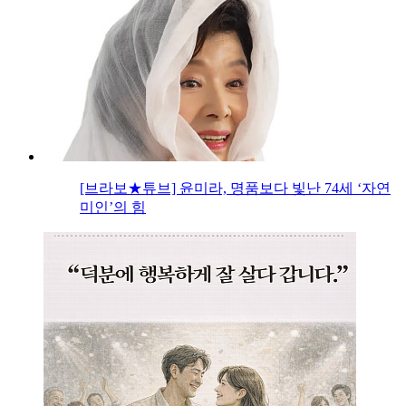
[브라보★튜브] 윤미라, 명품보다 빛난 74세 ‘자연
미인’의 힘