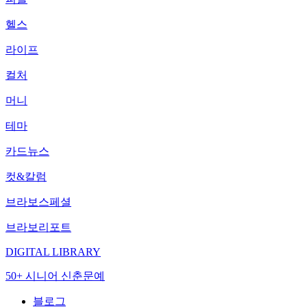
헬스
라이프
컬처
머니
테마
카드뉴스
컷&칼럼
브라보스페셜
브라보리포트
DIGITAL LIBRARY
50+ 시니어 신춘문예
블로그