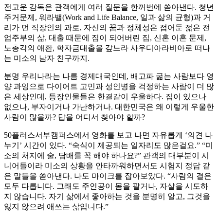
전고운 감독은 관객에게 여러 질문을 한꺼번에 쏟아낸다. 청년
주거문제, 워라밸(Work and Life Balance, 일과 삶의 균형)과 거
리가 먼 직장인의 과로, 자신의 꿈과 정체성은 접어둔 젊은 전
업주부의 삶, 대출 때문에 짐이 되어버린 집, 신혼 이혼 문제,
노총각의 애환, 학자금대출을 갚느라 사우디아라비아로 떠나
는 미소의 남자 친구까지.
분명 우리나라는 나름 경제대국인데, 배고파 굶는 사람보다 영
양 과잉으로 다이어트 고민과 성인병을 걱정하는 사람이 더 많
은 세상인데, 등장인물들은 한결같이 우울하다. 집이 있으나
없으나, 부자이거나 가난하거나. 대한민국은 왜 이렇게 우울한
사람이 많을까? 답을 어디서 찾아야 할까?
50플러스서부캠퍼스에서 영화를 보고 나면 자유롭게 ‘의견 나
누기’ 시간이 있다. “숙식이 제공되는 일자리도 많은걸요.” “미
소의 처지에 술, 담배를 꼭 해야 하나요?” 관객의 대부분이 시
니어들이라 미소의 상황을 안타까워하면서도 시험지 정답 같
은 말들을 쏟아낸다. 나도 마이크를 잡아보았다. “사람의 결은
모두 다릅니다. 그래도 주인공이 몸을 팔거나, 자살을 시도하
지 않습니다. 자기 삶에서 좋아하는 것을 분명히 알고, 그것을
잃지 않으려 애쓰는 삶입니다.”