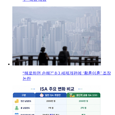
“해로하면 손해?” 8·3 세제개편에 ‘황혼이혼’ 조장
논란