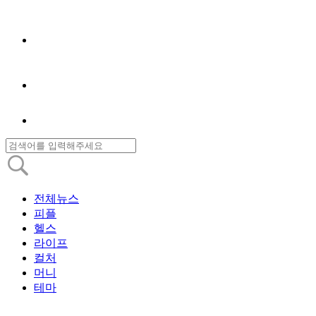
전체뉴스
피플
헬스
라이프
컬처
머니
테마