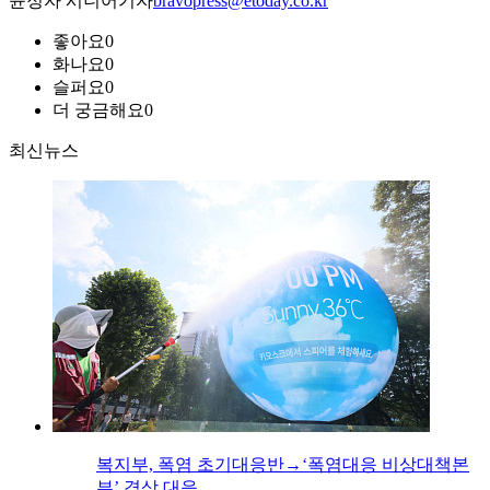
윤정자 시니어기자
bravopress@etoday.co.kr
좋아요
0
화나요
0
슬퍼요
0
더 궁금해요
0
최신뉴스
복지부, 폭염 초기대응반→‘폭염대응 비상대책본
부’ 격상 대응