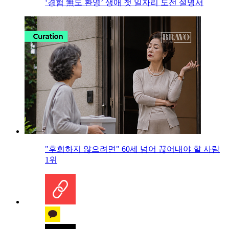
‘경험 無도 환영’ 생애 첫 일자리 도전 설명서
"후회하지 않으려면" 60세 넘어 끊어내야 할 사람
1위