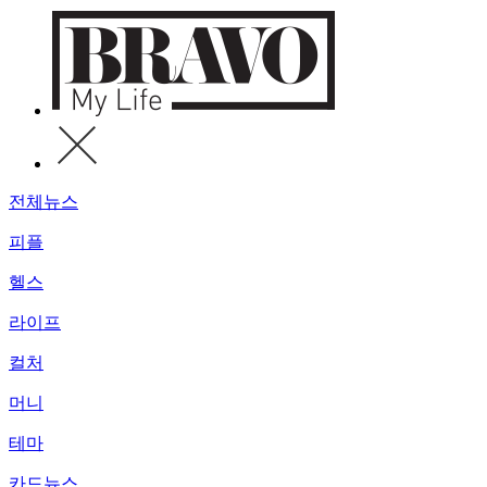
전체뉴스
피플
헬스
라이프
컬처
머니
테마
카드뉴스