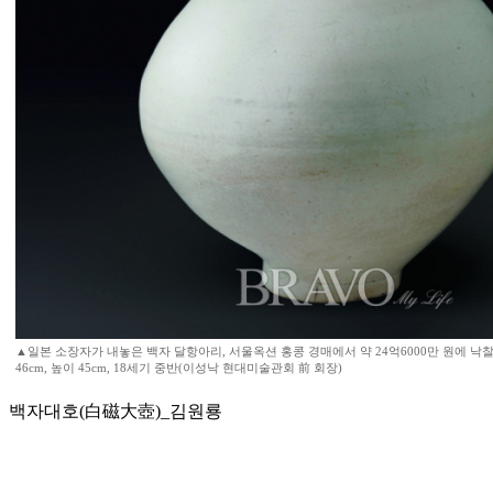
▲일본 소장자가 내놓은 백자 달항아리, 서울옥션 홍콩 경매에서 약 24억6000만 원에 낙찰(20
46cm, 높이 45cm, 18세기 중반(이성낙 현대미술관회 前 회장)
백자대호(白磁大壺)_김원룡