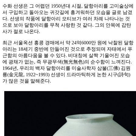
수화 선생은 그 어렵던 1950년대 시절, 달항아리를 고미술상에
서 구입하고 돌아오는 귀갓길에 흥겨워하던 모습을 글로 남겼
다. 선생의 작품에 달항아리 모티브가 여러 차례 나타나는 것
으로 보아 달항아리를 무척 사랑한 것 같다. 그의 안목에 감탄
사가 절로 나온다.
최근 서울옥션 홍콩 경매에서 약 24억6000만 원에 낙찰된 달항
아리는 18세기 중반에 만들어진 것으로 추정되며 자태에서 푸
근함의 아름다움을 볼 수 있다. 비대칭에 살짝 기울어진 모습
에 광채가 없는, 즉 무광무색(無光無色)의 순수함이 느껴진다.
1964년, 우리의 백자 달항아리를 미술사학자 삼불(三佛) 김원
룡(金元龍, 1922~1993) 선생이 드라마틱하게 논한 시구(詩句)
가 많은 것을 말해준다.