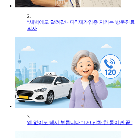
2.
“새벽에도 달려갑니다” 재가임종 지키는 방문진료
의사
3.
앱 없이도 택시 부릅니다 “120 전화 한 통이면 끝”