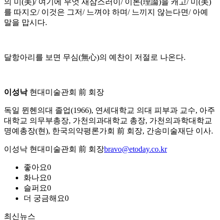
의 미(美)/ 여기에 무엇 새삼스러이/ 이론(理論)을 캐고/ 미(美)
를 따지오/ 이것은 그저/ 느껴야 하며/ 느끼지 않는다면/ 아예
말을 맙시다.
달항아리를 보면 무심(無心)의 예찬이 저절로 나온다.
이성낙
현대미술관회 前 회장
독일 뮌헨의대 졸업(1966), 연세대학교 의대 피부과 교수, 아주
대학교 의무부총장, 가천의과대학교 총장, 가천의과학대학교
명예총장(현), 한국의약평론가회 前 회장, 간송미술재단 이사.
이성낙 현대미술관회 前 회장
bravo@etoday.co.kr
좋아요
0
화나요
0
슬퍼요
0
더 궁금해요
0
최신뉴스