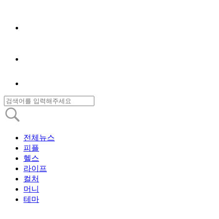
전체뉴스
피플
헬스
라이프
컬처
머니
테마