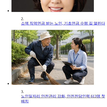
2.
소액 직역연금 받는 노인, 기초연금 수령 길 열린다
3.
노인일자리 안전관리 강화, 안전전담인력 613명 첫
배치