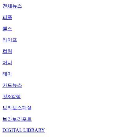
전체뉴스
피플
헬스
라이프
컬처
머니
테마
카드뉴스
컷&칼럼
브라보스페셜
브라보리포트
DIGITAL LIBRARY