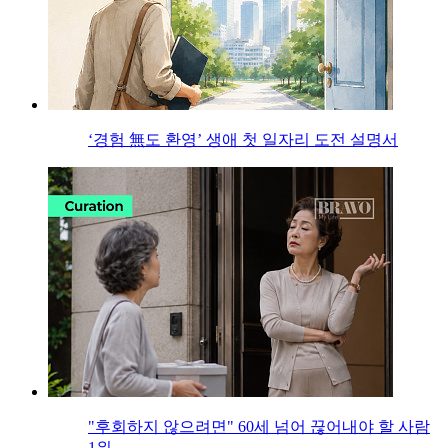
‘경험 無도 환영’ 생애 첫 일자리 도전 설명서
"후회하지 않으려면" 60세 넘어 끊어내야 할 사람
1위