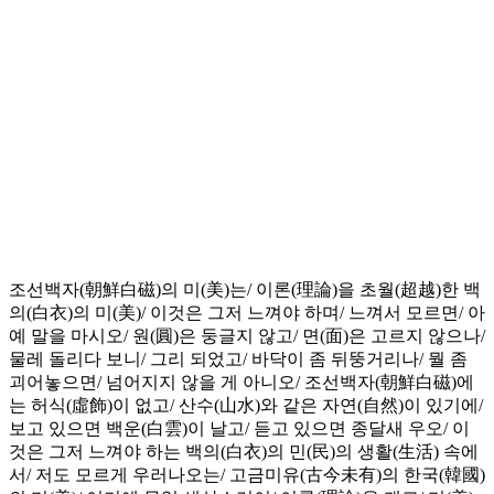
조선백자(朝鮮白磁)의 미(美)는/ 이론(理論)을 초월(超越)한 백
의(白衣)의 미(美)/ 이것은 그저 느껴야 하며/ 느껴서 모르면/ 아
예 말을 마시오/ 원(圓)은 둥글지 않고/ 면(面)은 고르지 않으나/
물레 돌리다 보니/ 그리 되었고/ 바닥이 좀 뒤뚱거리나/ 뭘 좀
괴어놓으면/ 넘어지지 않을 게 아니오/ 조선백자(朝鮮白磁)에
는 허식(虛飾)이 없고/ 산수(山水)와 같은 자연(自然)이 있기에/
보고 있으면 백운(白雲)이 날고/ 듣고 있으면 종달새 우오/ 이
것은 그저 느껴야 하는 백의(白衣)의 민(民)의 생활(生活) 속에
서/ 저도 모르게 우러나오는/ 고금미유(古今未有)의 한국(韓國)