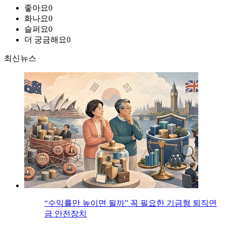
좋아요
0
화나요
0
슬퍼요
0
더 궁금해요
0
최신뉴스
“수익률만 높이면 될까” 꼭 필요한 기금형 퇴직연
금 안전장치