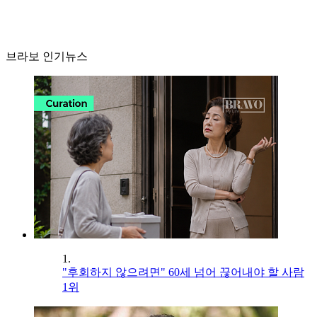
브라보 인기뉴스
1.
"후회하지 않으려면" 60세 넘어 끊어내야 할 사람
1위