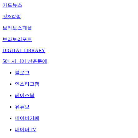
카드뉴스
컷&칼럼
브라보스페셜
브라보리포트
DIGITAL LIBRARY
50+ 시니어 신춘문예
블로그
인스타그램
페이스북
유튜브
네이버카페
네이버TV