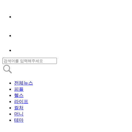
전체뉴스
피플
헬스
라이프
컬처
머니
테마