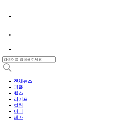
전체뉴스
피플
헬스
라이프
컬처
머니
테마