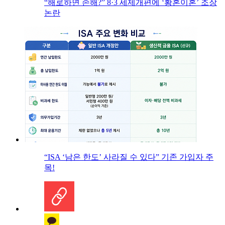
“해로하면 손해?” 8·3 세제개편에 ‘황혼이혼’ 조장
논란
“ISA ‘남은 한도’ 사라질 수 있다” 기존 가입자 주
목!