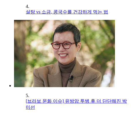
4.
설탕 vs 소금, 콩국수를 건강하게 먹는 법
5.
[브라보 문화 이슈] 유방암 투병 후 더 단단해진 박
미선