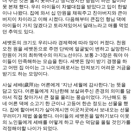
더 주는 것은 옳지 못하다고 생각했지만 형님이 하는 일이라
못 본채 했다. 우리 아이들이 차별대접을 받았다고 입이 한발
이나 나왔다. 집에 와서 십 만원을 채워주고 친아버지와 큰아
버지이 차이라고 이해 시켰다. 다음해부터 큰집인 형님 댁에
아이들이 가지 않겠다고 토라져있어서 달래느라고 애를 먹었
던 추억도 있다.
세뱃돈의 크기도 우리나라 경제력에 따라 많이 커졌다. 천원
오천 원을 세뱃돈으로 주면 단박에 얼굴빛이 변하고 실망한다.
만원이 거의 최하액수의 마지노선이다. 보통 2~3장은 줘야 아
이들이 만족해하는 모습을 한다. 세뱃돈 많이 받기 경쟁을 하
고 어떤 집 아이는 그 나이또래로서는 만져보기 어려운 거금을
받기도 하는 모양이다.
사실 세배(歲拜)는 어른에게 ‘지난 세월에 감사한다.’는 뜻을
담고 있다. 어른들에게 지난한해 보살펴주신 존경의 의미를 담
아서 직접 찾아가서 큰 절을 올리는 풍습이었다. 가난해도 동
네 어른 댁에 소고기 한 근이나 고등어 한손 정도는 선물을 했
다. 집에 할아버지가 살아계시면 이곳저곳에서 보내오는 선물
꾸러미가 제법 쏠쏠했다. 아이들의 세뱃돈을 말하기보다 이웃
의 노인들에게 세배를 어떻게 하고 무슨 덕담을 올릴 것인가를
걱정해야할 나이가 되었다.