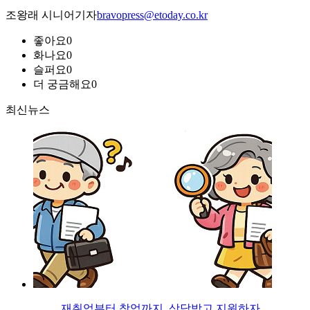
조왕래 시니어기자
bravopress@etoday.co.kr
좋아요
0
화나요
0
슬퍼요
0
더 궁금해요
0
최신뉴스
재취업부터 창업까지, 상담받고 지원하자