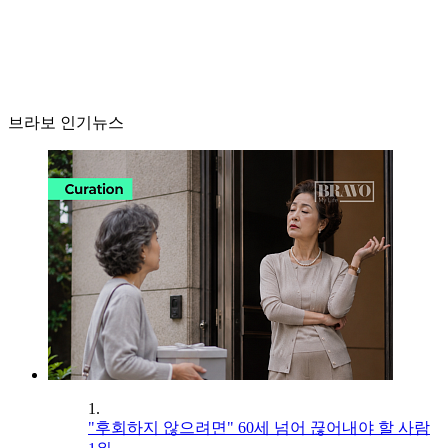
브라보 인기뉴스
1.
"후회하지 않으려면" 60세 넘어 끊어내야 할 사람