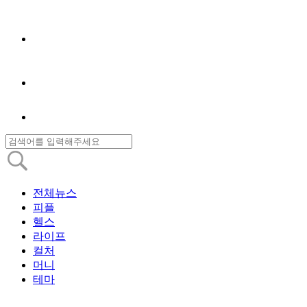
전체뉴스
피플
헬스
라이프
컬처
머니
테마