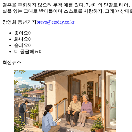
결혼을 후회하지 않으려 무척 애를 썼다. 7남매의 맏딸로 태어난
실을 있는 그대로 받아들이며 스스로를 사랑하자. 그래야 상대를
장영희 동년기자
bravo@etoday.co.kr
좋아요
0
화나요
0
슬퍼요
0
더 궁금해요
0
최신뉴스