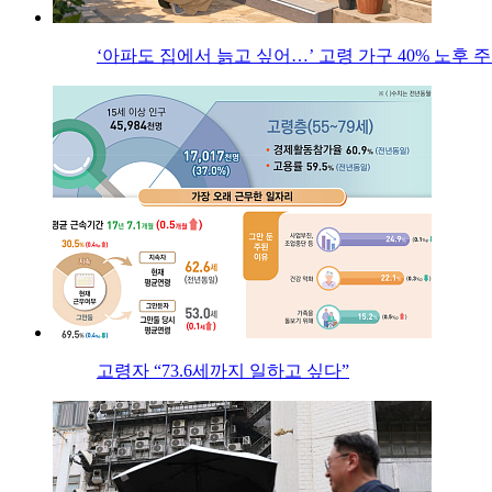
‘아파도 집에서 늙고 싶어…’ 고령 가구 40% 노후
고령자 “73.6세까지 일하고 싶다”