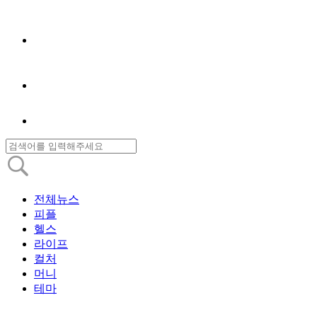
전체뉴스
피플
헬스
라이프
컬처
머니
테마