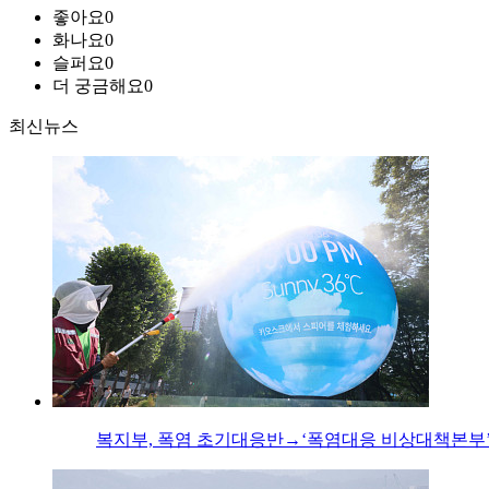
좋아요
0
화나요
0
슬퍼요
0
더 궁금해요
0
최신뉴스
복지부, 폭염 초기대응반→‘폭염대응 비상대책본부’