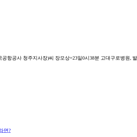
사 청주지사장)씨 장모상=23일0시38분 고대구로병원, 발인 25일7
라면?