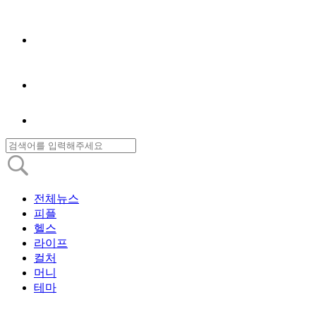
전체뉴스
피플
헬스
라이프
컬처
머니
테마