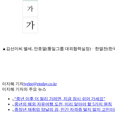
▲김선이씨 별세, 안호열(통일그룹 대외협력실장)ㆍ한열전(한국공항공
이지혜 기자
jyelee@etoday.co.kr
이지혜 기자의 주요 뉴스
⌞
“중년 이후 더 멀리 가려면, 지금 잠시 쉬어 가세요”
⌞
중년의 해외 자유여행 도전, 미리 알아야 할 5가지 원칙
⌞
중장년 재취업 양날의 검, 민간 자격증 딸지 말지 고민이