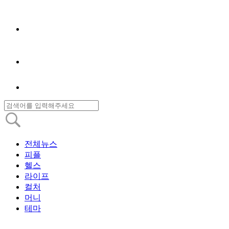
전체뉴스
피플
헬스
라이프
컬처
머니
테마