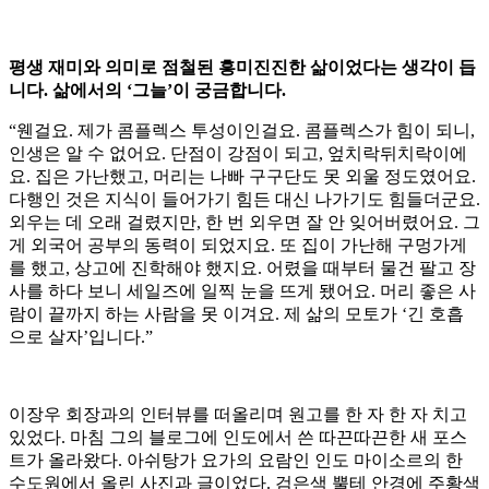
평생 재미와 의미로 점철된 흥미진진한 삶이었다는 생각이 듭
니다. 삶에서의 ‘그늘’이 궁금합니다.
“웬걸요. 제가 콤플렉스 투성이인걸요. 콤플렉스가 힘이 되니,
인생은 알 수 없어요. 단점이 강점이 되고, 엎치락뒤치락이에
요. 집은 가난했고, 머리는 나빠 구구단도 못 외울 정도였어요.
다행인 것은 지식이 들어가기 힘든 대신 나가기도 힘들더군요.
외우는 데 오래 걸렸지만, 한 번 외우면 잘 안 잊어버렸어요. 그
게 외국어 공부의 동력이 되었지요. 또 집이 가난해 구멍가게
를 했고, 상고에 진학해야 했지요. 어렸을 때부터 물건 팔고 장
사를 하다 보니 세일즈에 일찍 눈을 뜨게 됐어요. 머리 좋은 사
람이 끝까지 하는 사람을 못 이겨요. 제 삶의 모토가 ‘긴 호흡
으로 살자’입니다.”
이장우 회장과의 인터뷰를 떠올리며 원고를 한 자 한 자 치고
있었다. 마침 그의 블로그에 인도에서 쓴 따끈따끈한 새 포스
트가 올라왔다. 아쉬탕가 요가의 요람인 인도 마이소르의 한
수도원에서 올린 사진과 글이었다. 검은색 뿔테 안경에 주황색