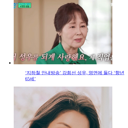
‘지하철 안내방송’ 강희선 성우, 영면에 들다 ‘향년
65세’