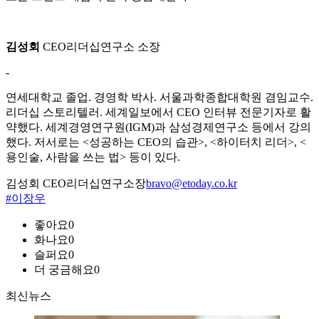
김성회
CEO리더십연구소 소장
-
연세대학교 졸업. 경영학 박사. 서울과학종합대학원 겸임교수.
리더십 스토리텔러. 세계일보에서 CEO 인터뷰 전문기자로 활
약했다. 세계경영연구원(IGM)과 삼성경제연구소 등에서 강의
했다. 저서로는 <성공하는 CEO의 습관>, <하이터치 리더>, <
용인술, 사람을 쓰는 법> 등이 있다.
김성회 CEO리더십연구소장
bravo@etoday.co.kr
#이장우
좋아요
0
화나요
0
슬퍼요
0
더 궁금해요
0
최신뉴스