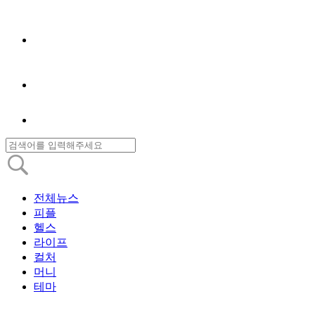
전체뉴스
피플
헬스
라이프
컬처
머니
테마