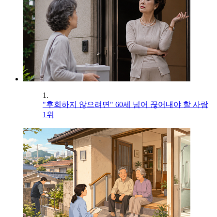
1.
"후회하지 않으려면" 60세 넘어 끊어내야 할 사람
1위