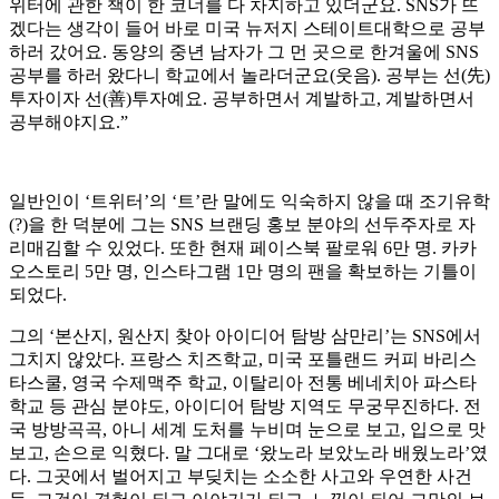
위터에 관한 책이 한 코너를 다 차지하고 있더군요. SNS가 뜨
겠다는 생각이 들어 바로 미국 뉴저지 스테이트대학으로 공부
하러 갔어요. 동양의 중년 남자가 그 먼 곳으로 한겨울에 SNS
공부를 하러 왔다니 학교에서 놀라더군요(웃음). 공부는 선(先)
투자이자 선(善)투자예요. 공부하면서 계발하고, 계발하면서
공부해야지요.”
일반인이 ‘트위터’의 ‘트’란 말에도 익숙하지 않을 때 조기유학
(?)을 한 덕분에 그는 SNS 브랜딩 홍보 분야의 선두주자로 자
리매김할 수 있었다. 또한 현재 페이스북 팔로워 6만 명. 카카
오스토리 5만 명, 인스타그램 1만 명의 팬을 확보하는 기틀이
되었다.
그의 ‘본산지, 원산지 찾아 아이디어 탐방 삼만리’는 SNS에서
그치지 않았다. 프랑스 치즈학교, 미국 포틀랜드 커피 바리스
타스쿨, 영국 수제맥주 학교, 이탈리아 전통 베네치아 파스타
학교 등 관심 분야도, 아이디어 탐방 지역도 무궁무진하다. 전
국 방방곡곡, 아니 세계 도처를 누비며 눈으로 보고, 입으로 맛
보고, 손으로 익혔다. 말 그대로 ‘왔노라 보았노라 배웠노라’였
다. 그곳에서 벌어지고 부딪치는 소소한 사고와 우연한 사건