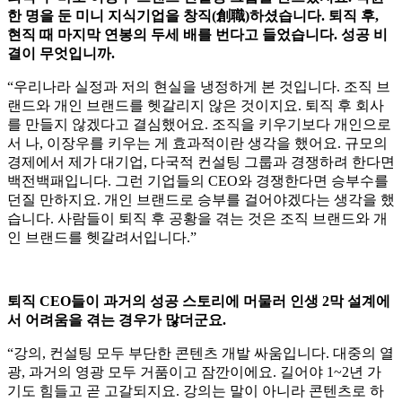
한 명을 둔 미니 지식기업을 창직(創職)하셨습니다. 퇴직 후,
현직 때 마지막 연봉의 두세 배를 번다고 들었습니다. 성공 비
결이 무엇입니까.
“우리나라 실정과 저의 현실을 냉정하게 본 것입니다. 조직 브
랜드와 개인 브랜드를 헷갈리지 않은 것이지요. 퇴직 후 회사
를 만들지 않겠다고 결심했어요. 조직을 키우기보다 개인으로
서 나, 이장우를 키우는 게 효과적이란 생각을 했어요. 규모의
경제에서 제가 대기업, 다국적 컨설팅 그룹과 경쟁하려 한다면
백전백패입니다. 그런 기업들의 CEO와 경쟁한다면 승부수를
던질 만하지요. 개인 브랜드로 승부를 걸어야겠다는 생각을 했
습니다. 사람들이 퇴직 후 공황을 겪는 것은 조직 브랜드와 개
인 브랜드를 헷갈려서입니다.”
퇴직 CEO들이 과거의 성공 스토리에 머물러 인생 2막 설계에
서 어려움을 겪는 경우가 많더군요.
“강의, 컨설팅 모두 부단한 콘텐츠 개발 싸움입니다. 대중의 열
광, 과거의 영광 모두 거품이고 잠깐이에요. 길어야 1~2년 가
기도 힘들고 곧 고갈되지요. 강의는 말이 아니라 콘텐츠로 하