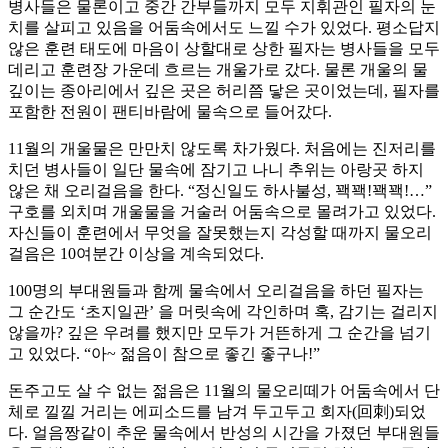
병사들은 물론이고 중간 간부들까지 모두 지휘관인 필자의 눈
치를 살피고 있음을 어둠속에서도 느낄 수가 있었다. 평소답지
않은 훈련 태도에 마음이 상할대로 상한 필자는 병사들을 모두
데리고 훈련장 가운데 흐르는 개울가로 갔다. 물론 개울의 물
깊이는 종아리에서 깊은 곳은 허리쯤 닿은 곳이었는데, 필자를
포함한 전원이 팬티바람에 물속으로 들어갔다.
11월의 개울물은 만만치 않도록 차가웠다. 처음에는 진저리를
치던 병사들이 일단 물속에 잠기고 나니 추위는 아랑곳 하지
않은 채 오리걸음을 한다. “정신일도 하사불성, 꽥꽥!꽥꽥!…”
구호를 외치며 개울물을 거술러 어둠속으로 몰려가고 있었다.
자신들이 훈련에서 무엇을 잘못했는지 각성할 때까지 물오리
걸음은 10여분간 이상을 계속되었다.
100명의 부대원들과 함께 물속에서 오리걸음을 하던 필자는
그 순간도 ‘초지일관’ 을 머릿속에 각인하며 혹, 감기는 걸리지
않을까? 깊은 우려를 했지만 모두가 거뜬하게 그 순간을 넘기
고 있었다. “아~ 젊음이 참으로 좋긴 좋구나!”
돈주고도 살 수 없는 젊음은 11월의 물오리떼가 어둠속에서 단
체로 낄낄 거리는 에피소드를 남겨 두고두고 회자(回刺)되었
다. 얼음짱같이 추운 물속에서 반성의 시간을 가졌던 부대원들