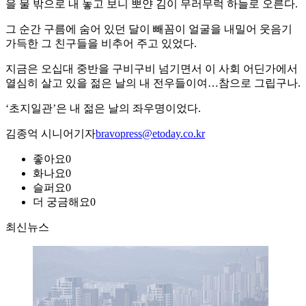
을 물 밖으로 내 놓고 보니 뽀얀 김이 무러무럭 하늘로 오른다.
그 순간 구름에 숨어 있던 달이 빼꼼이 얼굴을 내밀어 웃음기
가득한 그 친구들을 비추어 주고 있었다.
지금은 오십대 중반을 구비구비 넘기면서 이 사회 어딘가에서
열심히 살고 있을 젊은 날의 내 전우들이여…참으로 그립구나.
‘초지일관’은 내 젊은 날의 좌우명이었다.
김종억 시니어기자
bravopress@etoday.co.kr
좋아요
0
화나요
0
슬퍼요
0
더 궁금해요
0
최신뉴스