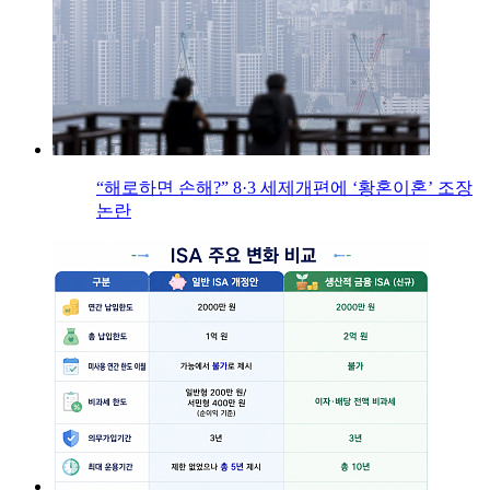
“해로하면 손해?” 8·3 세제개편에 ‘황혼이혼’ 조장
논란