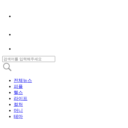
전체뉴스
피플
헬스
라이프
컬처
머니
테마