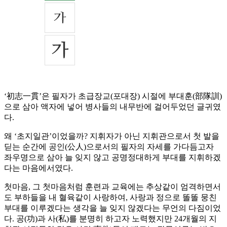
‘初志一貫’은 필자가 초급장교(포대장) 시절에 부대훈(部隊訓)
으로 삼아 액자에 넣어 병사들의 내무반에 걸어두었던 글귀였
다.
왜 ‘초지일관’이었을까? 지휘자가 아닌 지휘관으로서 첫 발을
딛는 순간에 공인(公人)으로서의 필자의 자세를 가다듬고자
좌우명으로 삼아 늘 잊지 않고 공명정대하게 부대를 지휘하겠
다는 마음에서였다.
첫마음, 그 첫마음처럼 훈련과 교육에는 추상같이 엄격하면서
도 부하들을 내 혈육같이 사랑하여, 사랑과 정으로 똘똘 뭉친
부대를 이루겠다는 생각을 늘 잊지 않겠다는 무언의 다짐이었
다. 공(功)과 사(私)를 분명히 하고자 노력했지만 24개월의 지