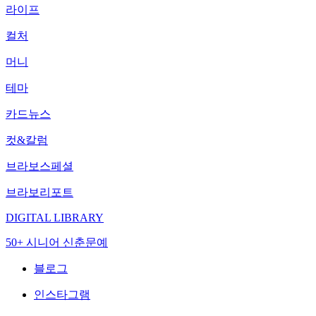
라이프
컬처
머니
테마
카드뉴스
컷&칼럼
브라보스페셜
브라보리포트
DIGITAL LIBRARY
50+ 시니어 신춘문예
블로그
인스타그램