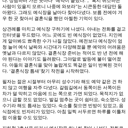
다. 상담하러 가는 곳마다 “예약이 끝났다.”, “혹시 취소하는
사람이 있을지 모르니 나중에 와보라”는 시큰둥한 대답만 돌
아왔다. 그래도 예식장을 날마다 찾아다녔다. 보름 전에야 겨
우 한 곳 찾아서 결혼식을 했던 아찔한 기억이 있다.
상견례를 마치고 예식장 구하기에 나셨다. 아내는 전화를 걸고
인터넷을 두드렸다. 어느 곳에도 빈 예식장이 없었다. 지인에
게 알아봐도 뾰족한 수가 나질 않았다. 예전보다 예식장이 엄
청 늘어 예식 날짜와 시간대가 다양해졌을 뿐 예약의 어려움은
옛날과 다르지 않았다. 결혼식장 준비는 적어도 반 년 전에 해
야 된다는 이야기도 들려왔다. 그야말로 발등에 불이 떨어졌
다. 아들의 결혼식을 맞아 놀랍게도 똑같은 일이 반복된 것이
다. ‘결혼식장 틈새’찾기 작전을 시작하였다.
필자는 젊은 시절부터 아무리 성수기라 해도 예약 같은 건 하
지 않고 여행을 자주 다녔다. 갈림길에서 동쪽이든 서쪽이든
차가 덜 막히고 마음에 드는 쪽으로 가면 되었다. 목적지가 없
으니 급할 것도 없었다. 발길 멈추는 곳이 쉼터요, 숙소였다. 성
수기라 해도 틈새는 있었다. 숙소를 찾으면 빈방이 있었고, 음
식점에도 빈자리가 있었다. 아침 일찍 서두르면 하루를 이틀처
럼 이용할 수도 있었다.