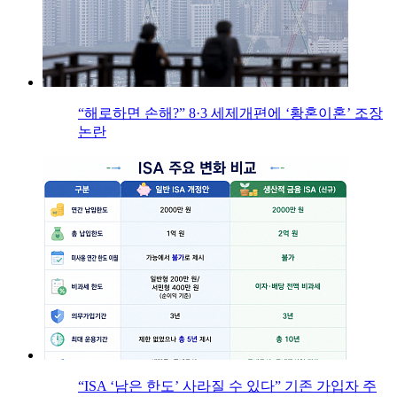
“해로하면 손해?” 8·3 세제개편에 ‘황혼이혼’ 조장
논란
“ISA ‘남은 한도’ 사라질 수 있다” 기존 가입자 주