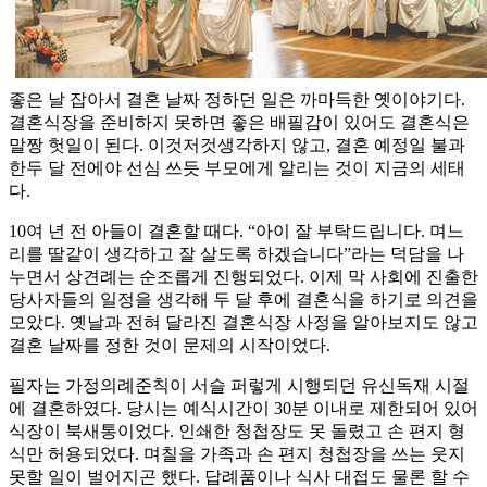
좋은 날 잡아서 결혼 날짜 정하던 일은 까마득한 옛이야기다.
결혼식장을 준비하지 못하면 좋은 배필감이 있어도 결혼식은
말짱 헛일이 된다. 이것저것생각하지 않고, 결혼 예정일 불과
한두 달 전에야 선심 쓰듯 부모에게 알리는 것이 지금의 세태
다.
10여 년 전 아들이 결혼할 때다. “아이 잘 부탁드립니다. 며느
리를 딸같이 생각하고 잘 살도록 하겠습니다”라는 덕담을 나
누면서 상견례는 순조롭게 진행되었다. 이제 막 사회에 진출한
당사자들의 일정을 생각해 두 달 후에 결혼식을 하기로 의견을
모았다. 옛날과 전혀 달라진 결혼식장 사정을 알아보지도 않고
결혼 날짜를 정한 것이 문제의 시작이었다.
필자는 가정의례준칙이 서슬 퍼렇게 시행되던 유신독재 시절
에 결혼하였다. 당시는 예식시간이 30분 이내로 제한되어 있어
식장이 북새통이었다. 인쇄한 청첩장도 못 돌렸고 손 편지 형
식만 허용되었다. 며칠을 가족과 손 편지 청첩장을 쓰는 웃지
못할 일이 벌어지곤 했다. 답례품이나 식사 대접도 물론 할 수