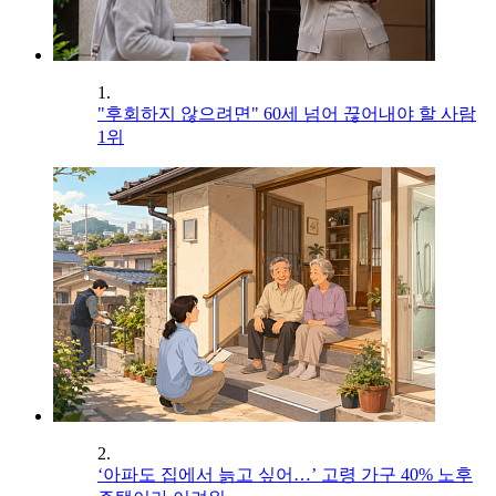
1.
"후회하지 않으려면" 60세 넘어 끊어내야 할 사람
1위
2.
‘아파도 집에서 늙고 싶어…’ 고령 가구 40% 노후