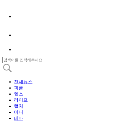
전체뉴스
피플
헬스
라이프
컬처
머니
테마