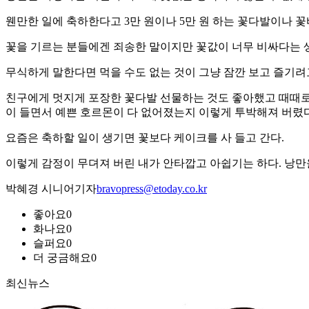
웬만한 일에 축하한다고 3만 원이나 5만 원 하는 꽃다발이나 
꽃을 기르는 분들에겐 죄송한 말이지만 꽃값이 너무 비싸다는 
무식하게 말한다면 먹을 수도 없는 것이 그냥 잠깐 보고 즐기려
친구에게 멋지게 포장한 꽃다발 선물하는 것도 좋아했고 때때로
이 들면서 예쁜 호르몬이 다 없어졌는지 이렇게 투박해져 버렸다
요즘은 축하할 일이 생기면 꽃보다 케이크를 사 들고 간다.
이렇게 감정이 무뎌져 버린 내가 안타깝고 아쉽기는 하다. 낭만
박혜경 시니어기자
bravopress@etoday.co.kr
좋아요
0
화나요
0
슬퍼요
0
더 궁금해요
0
최신뉴스