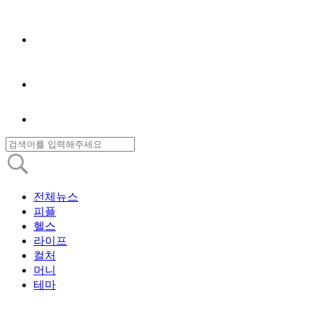
전체뉴스
피플
헬스
라이프
컬처
머니
테마