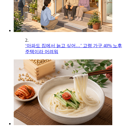
2.
‘아파도 집에서 늙고 싶어…’ 고령 가구 40% 노후
주택이라 어려워