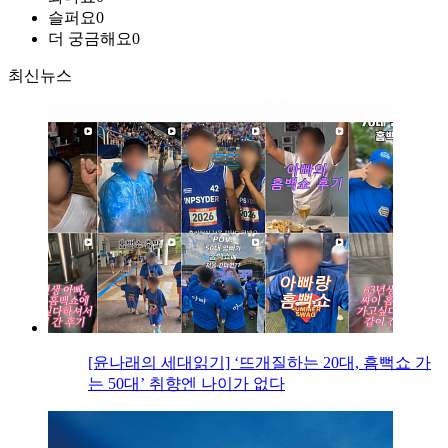
슬퍼요
0
더 궁금해요
0
최신뉴스
[윤나래의 세대읽기] ‘뜨개질하는 20대, 흠뻑쇼 가
는 50대’ 취향엔 나이가 없다