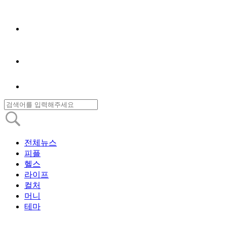
전체뉴스
피플
헬스
라이프
컬처
머니
테마