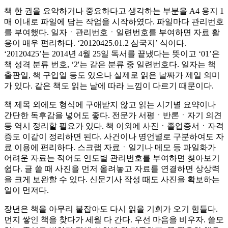
책 한 권을 요약하거나 중요하다고 생각하는 부분을 A4 용지 1
매 이내로 파일에 담는 작업을 시작하였다. 파일마다 관리번호
를 부여했다. 일자ㆍ관리번호ㆍ일련번호를 부여하면 자료 활
용이 매우 편리하다. ‘20120425.01.2 삼국지’ 식이다.
‘20120425’는 2014년 4월 25일 독서를 끝냈다는 뜻이고 ‘01’은
책 성격 분류 번호, ‘2'는 같은 분류 중 일련번호다. 일자는 책
출판일, 책 구입일 등도 있으나 실제로 읽은 날짜가 제일 의미
가 있다. 같은 책도 읽는 날에 따라 느낌이 다르기 때문이다.
책 제목 외에도 형식에 구애받지 않고 읽는 시기별 요약이나
간단한 독후감을 넣어도 좋다. 전문가 서평ㆍ반론ㆍ자기 의견
등 역시 정리할 필요가 있다. 책 이외에 사진ㆍ졸업증서ㆍ자격
증도 이같이 정리하면 된다. 사건이나 명언별로 구분하여도 자
료 이용에 편리하다. 스크랩 자료ㆍ일기나 메모 등 파일화가
어려운 자료는 적어도 연도별 관리번호를 부여하면 찾아보기
쉽다. 글 쓸 때 사진을 먼저 올려놓고 자료를 연결하면 상상력
을 크게 보완할 수 있다. 신문기사 작성 때도 사진을 확보하는
일이 먼저다.
장년은 책을 아무리 붙잡아도 다시 읽을 기회가 오기 힘들다.
먼지 쌓인 책을 찾다가 세월 다 간다. 우선 마음을 비우자. 쓸모