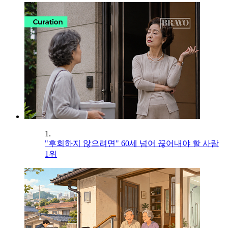
1.
"후회하지 않으려면" 60세 넘어 끊어내야 할 사람
1위