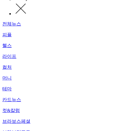
전체뉴스
피플
헬스
라이프
컬처
머니
테마
카드뉴스
컷&칼럼
브라보스페셜