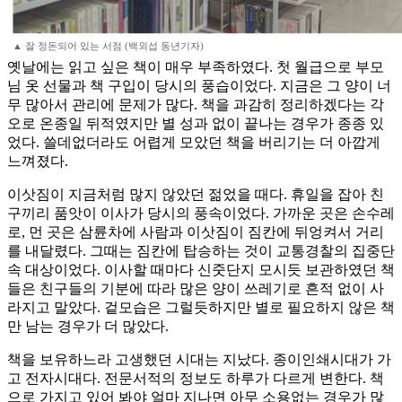
▲ 잘 정돈되어 있는 서점 (백외섭 동년기자)
옛날에는 읽고 싶은 책이 매우 부족하였다. 첫 월급으로 부모
님 옷 선물과 책 구입이 당시의 풍습이었다. 지금은 그 양이 너
무 많아서 관리에 문제가 많다. 책을 과감히 정리하겠다는 각
오로 온종일 뒤적였지만 별 성과 없이 끝나는 경우가 종종 있
었다. 쓸데없더라도 어렵게 모았던 책을 버리기는 더 아깝게
느껴졌다.
이삿짐이 지금처럼 많지 않았던 젊었을 때다. 휴일을 잡아 친
구끼리 품앗이 이사가 당시의 풍속이었다. 가까운 곳은 손수레
로, 먼 곳은 삼륜차에 사람과 이삿짐이 짐칸에 뒤엉켜서 거리
를 내달렸다. 그때는 짐칸에 탑승하는 것이 교통경찰의 집중단
속 대상이었다. 이사할 때마다 신줏단지 모시듯 보관하였던 책
들은 친구들의 기분에 따라 많은 양이 쓰레기로 흔적 없이 사
라지고 말았다. 겉모습은 그럴듯하지만 별로 필요하지 않은 책
만 남는 경우가 더 많았다.
책을 보유하느라 고생했던 시대는 지났다. 종이인쇄시대가 가
고 전자시대다. 전문서적의 정보도 하루가 다르게 변한다. 책
으로 가지고 있어 봐야 얼마 지나면 아무 소용없는 경우가 많