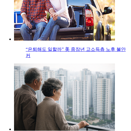
“은퇴해도 일할까” 美 중장년 고소득층 노후 불안
커