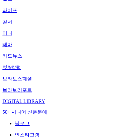
라이프
컬처
머니
테마
카드뉴스
컷&칼럼
브라보스페셜
브라보리포트
DIGITAL LIBRARY
50+ 시니어 신춘문예
블로그
인스타그램