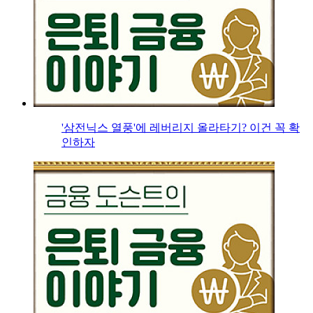
'삼전닉스 열풍'에 레버리지 올라타기? 이건 꼭 확
인하자