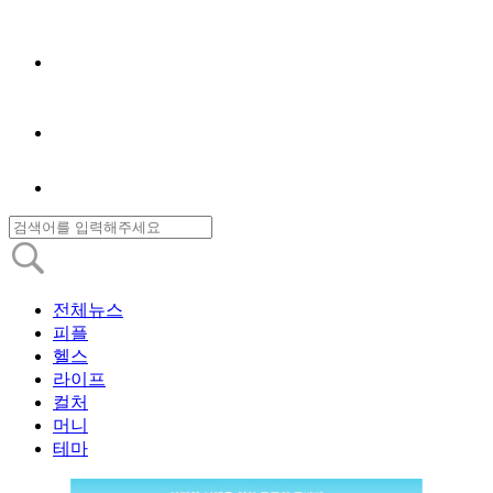
전체뉴스
피플
헬스
라이프
컬처
머니
테마