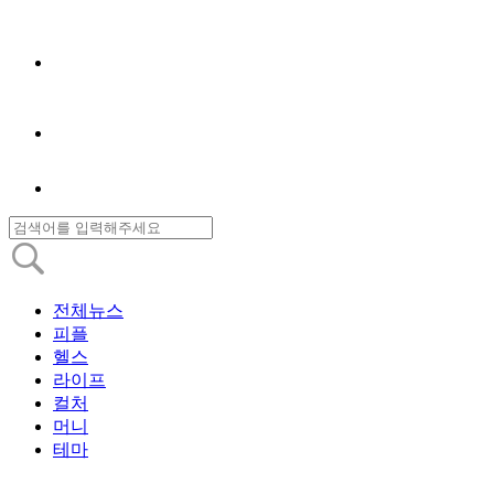
전체뉴스
피플
헬스
라이프
컬처
머니
테마