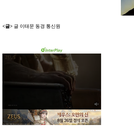
<글>
글 이태문 동경 통신원