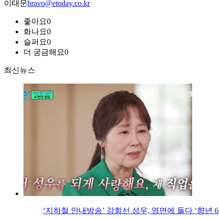
이태문
bravo@etoday.co.kr
좋아요
0
화나요
0
슬퍼요
0
더 궁금해요
0
최신뉴스
‘지하철 안내방송’ 강희선 성우, 영면에 들다 ‘향년 6