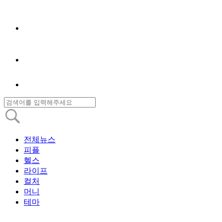
전체뉴스
피플
헬스
라이프
컬처
머니
테마