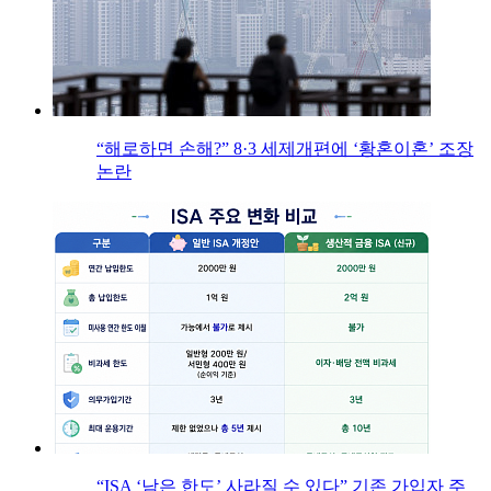
“해로하면 손해?” 8·3 세제개편에 ‘황혼이혼’ 조장
논란
“ISA ‘남은 한도’ 사라질 수 있다” 기존 가입자 주