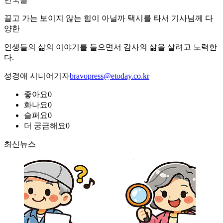
끌고 가는 보이지 않는 힘이 아닐까 택시를 타서 기사님께 다
양한
인생들의 삶의 이야기를 들으면서 감사의 삶을 살려고 노력한
다.
성경애 시니어기자
bravopress@etoday.co.kr
좋아요
0
화나요
0
슬퍼요
0
더 궁금해요
0
최신뉴스