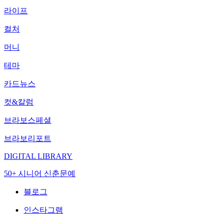
라이프
컬처
머니
테마
카드뉴스
컷&칼럼
브라보스페셜
브라보리포트
DIGITAL LIBRARY
50+ 시니어 신춘문예
블로그
인스타그램