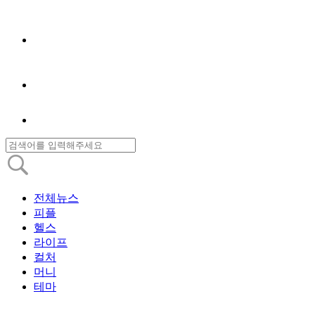
전체뉴스
피플
헬스
라이프
컬처
머니
테마