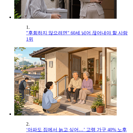
1.
"후회하지 않으려면" 60세 넘어 끊어내야 할 사람
1위
2.
‘아파도 집에서 늙고 싶어…’ 고령 가구 40% 노후