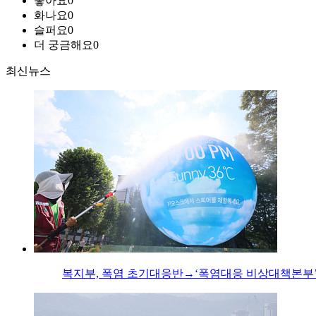
좋아요
0
화나요
0
슬퍼요
0
더 궁금해요
0
최신뉴스
복지부, 폭염 초기대응반→‘폭염대응 비상대책본부’