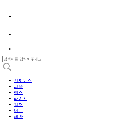
전체뉴스
피플
헬스
라이프
컬처
머니
테마