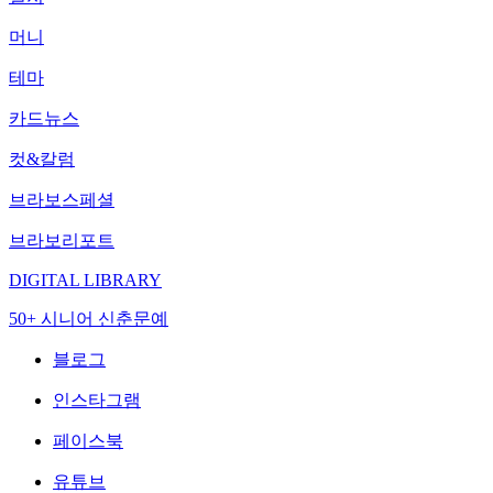
머니
테마
카드뉴스
컷&칼럼
브라보스페셜
브라보리포트
DIGITAL LIBRARY
50+ 시니어 신춘문예
블로그
인스타그램
페이스북
유튜브