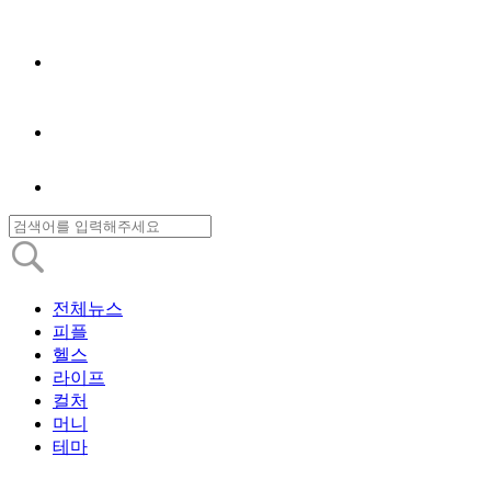
전체뉴스
피플
헬스
라이프
컬처
머니
테마