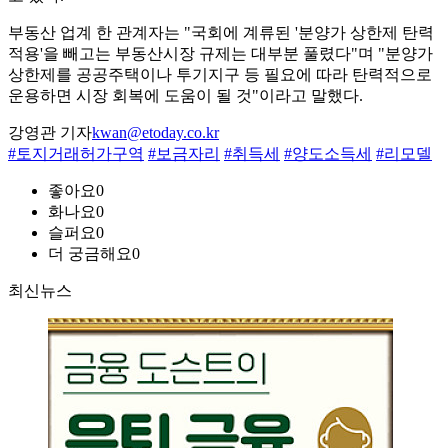
부동산 업계 한 관계자는 "국회에 계류된 '분양가 상한제 탄력
적용'을 빼고는 부동산시장 규제는 대부분 풀렸다"며 "분양가
상한제를 공공주택이나 투기지구 등 필요에 따라 탄력적으로
운용하면 시장 회복에 도움이 될 것"이라고 말했다.
강영관 기자
kwan@etoday.co.kr
#토지거래허가구역
#보금자리
#취득세
#양도소득세
#리모델
좋아요
0
화나요
0
슬퍼요
0
더 궁금해요
0
최신뉴스