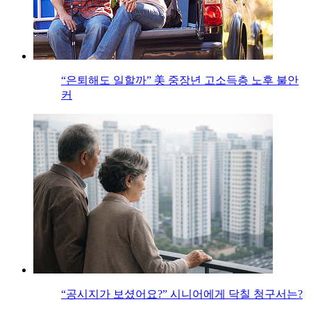
“은퇴해도 일할까” 美 중장년 고소득층 노후 불안
커
“공시지가 보셨어요?” 시니어에게 닥칠 청구서는?