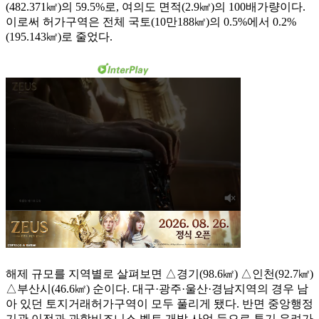
(482.371㎢)의 59.5%로, 여의도 면적(2.9㎢)의 100배가량이다.
이로써 허가구역은 전체 국토(10만188㎢)의 0.5%에서 0.2%
(195.143㎢)로 줄었다.
해제 규모를 지역별로 살펴보면 △경기(98.6㎢) △인천(92.7㎢)
△부산시(46.6㎢) 순이다. 대구·광주·울산·경남지역의 경우 남
아 있던 토지거래허가구역이 모두 풀리게 됐다. 반면 중앙행정
기관 이전과 과학비즈니스 벨트 개발 사업 등으로 투기 우려가